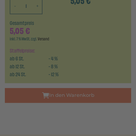
5,05
€
-
+
Gesamtpreis
5,05
€
inkl. 7 % MwSt. zzgl.
Versand
Staffelpreise:
ab
6
St.
-
4
%
ab
12
St.
-
8
%
ab
24
St.
-
12
%
In den Warenkorb