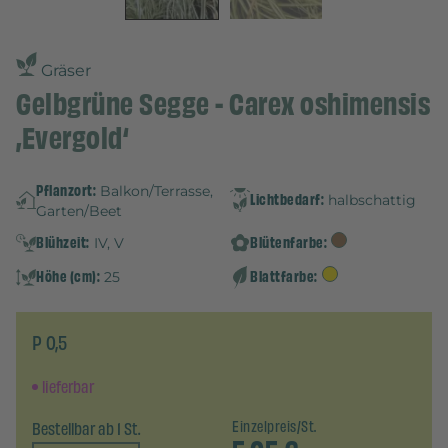
Gräser
Gelbgrüne Segge - Carex oshimensis
‚Evergold‘
Pflanzort:
Balkon/Terrasse,
Lichtbedarf:
halbschattig
Garten/Beet
Blühzeit:
Blütenfarbe:
IV, V
Höhe (cm):
Blattfarbe:
25
P 0,5
lieferbar
Bestellbar ab 1 St.
Einzelpreis/St.