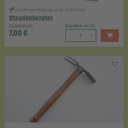
Gartenwerkzeug und -zubehör
Staudenberater
Einzelpreis/St.
Bestellbar ab 1 St.
7,00
€
-
+