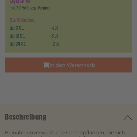
5,05
€
inkl. 7 % MwSt. zzgl.
Versand
Staffelpreise:
ab
6
St.
-
4
%
ab
12
St.
-
8
%
ab
24
St.
-
12
%
In den Warenkorb
Beschreibung
Beinahe unverwüstliche Gartenpflanzen, die sich