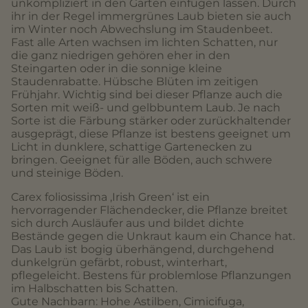
unkompliziert in den Garten einfügen lassen. Durch
ihr in der Regel immergrünes Laub bieten sie auch
im Winter noch Abwechslung im Staudenbeet.
Fast alle Arten wachsen im lichten Schatten, nur
die ganz niedrigen gehören eher in den
Steingarten oder in die sonnige kleine
Staudenrabatte. Hübsche Blüten im zeitigen
Frühjahr. Wichtig sind bei dieser Pflanze auch die
Sorten mit weiß- und gelbbuntem Laub. Je nach
Sorte ist die Färbung stärker oder zurückhaltender
ausgeprägt, diese Pflanze ist bestens geeignet um
Licht in dunklere, schattige Gartenecken zu
bringen. Geeignet für alle Böden, auch schwere
und steinige Böden.
Carex foliosissima ‚Irish Green‘ ist ein
hervorragender Flächendecker, die Pflanze breitet
sich durch Ausläufer aus und bildet dichte
Bestände gegen die Unkraut kaum ein Chance hat.
Das Laub ist bogig überhängend, durchgehend
dunkelgrün gefärbt, robust, winterhart,
pflegeleicht. Bestens für problemlose Pflanzungen
im Halbschatten bis Schatten.
Gute Nachbarn: Hohe Astilben, Cimicifuga,