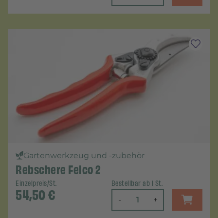
Gartenwerkzeug und -zubehör
Rebschere Felco 2
Einzelpreis/St.
Bestellbar ab 1 St.
54,50
€
-
+