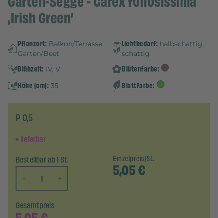
Garten-Segge - Carex foliosissima
‚Irish Green‘
Pflanzort:
Lichtbedarf:
Balkon/Terrasse,
halbschattig,
Garten/Beet
schattig
Blühzeit:
Blütenfarbe:
IV, V
Höhe (cm):
Blattfarbe:
35
P 0,5
lieferbar
Bestellbar ab 1 St.
Einzelpreis/St.
5,05
€
-
+
Gesamtpreis