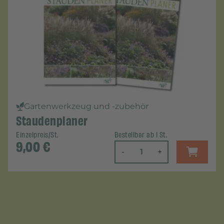
Gartenwerkzeug und -zubehör
Staudenplaner
Einzelpreis/St.
Bestellbar ab 1 St.
9,00
€
-
+