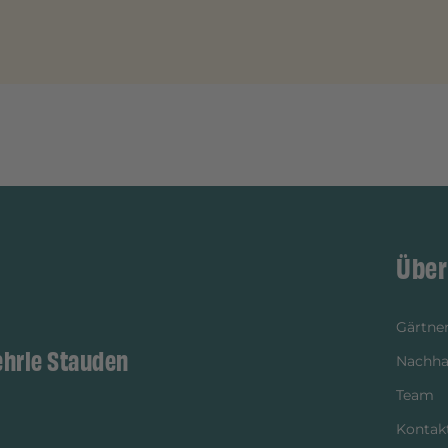
Über
Gärtner
ehrle Stauden
Nachhal
Team
Kontak