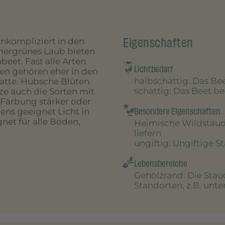
Eigenschaften
unkompliziert in den
mmergrünes Laub bieten
eet. Fast alle Arten
Lichtbedarf
gen gehören eher in den
halbschattig
: Das B
batte. Hübsche Blüten
schattig
: Das Beet 
nze auch die Sorten mit
 Färbung stärker oder
Besondere Eigenschaften
ens geeignet Licht in
net für alle Böden,
Heimische Wildstau
liefern
ungiftig
: Ungiftige S
Lebensbereiche
Gehölzrand
: Die Sta
Standorten, z.B. unt