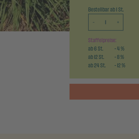
Bestellbar ab 1 St.
-
+
Staffelpreise:
ab
6
St.
-
4
%
ab
12
St.
-
8
%
ab
24
St.
-
12
%