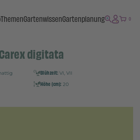
p
Themen
Gartenwissen
Gartenplanung
0
Carex digitata
Blühzeit:
hattig
VI, VII
Höhe (cm):
20