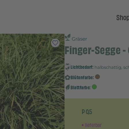
Sho
Gräser
Finger-Segge - 
Lichtbedarf:
halbschattig, sc
Blütenfarbe:
Blattfarbe:
P 0,5
lieferbar