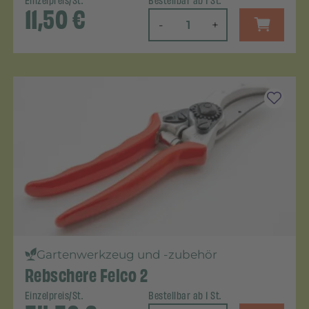
Einzelpreis/St.
Bestellbar ab 1 St.
11,50
€
-
+
Gartenwerkzeug und -zubehör
Rebschere Felco 2
Einzelpreis/St.
Bestellbar ab 1 St.