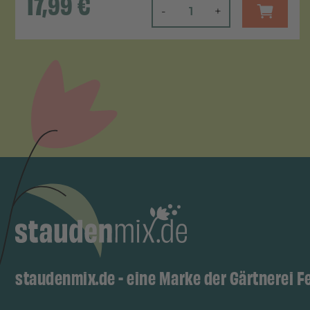
17,99
€
-
+
staudenmix.de - eine Marke der Gärtnerei F