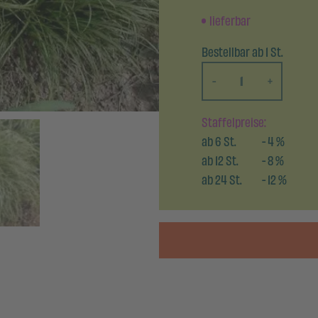
lieferbar
Bestellbar ab 1 St.
-
+
Staffelpreise:
ab
6
St.
-
4
%
ab
12
St.
-
8
%
ab
24
St.
-
12
%