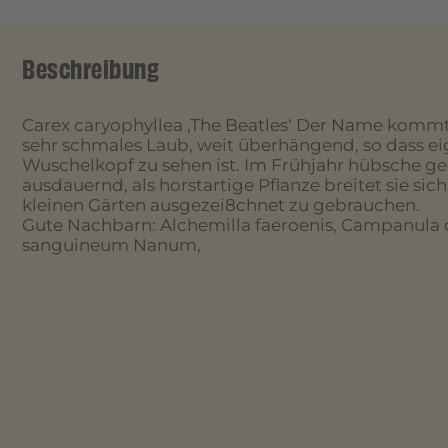
Beschreibung
Carex caryophyllea ‚The Beatles‘ Der Name kommt
sehr schmales Laub, weit überhängend, so dass eig
Wuschelkopf zu sehen ist. Im Frühjahr hübsche ge
ausdauernd, als horstartige Pflanze breitet sie sich
kleinen Gärten ausgezei8chnet zu gebrauchen.
Gute Nachbarn: Alchemilla faeroenis, Campanula 
sanguineum Nanum,