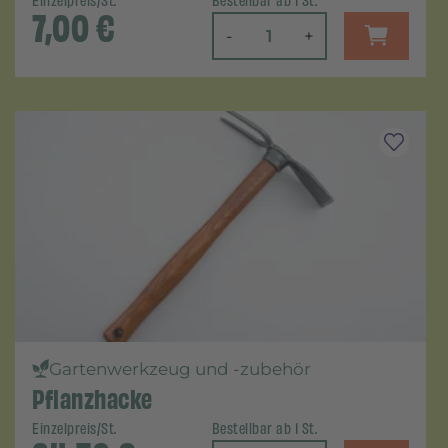
Einzelpreis/St.
Bestellbar ab 1 St.
7,00
€
-
+
Gartenwerkzeug und -zubehör
Pflanzhacke
Einzelpreis/St.
Bestellbar ab 1 St.