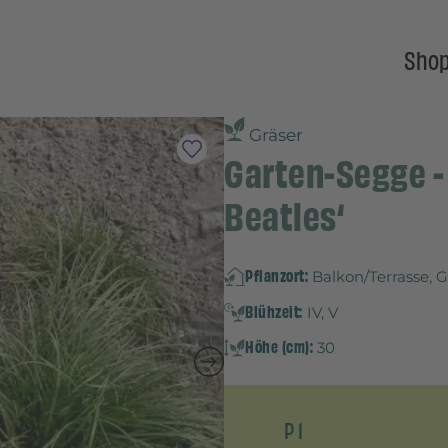
Sho
Gräser
Garten-Segge -
Beatles‘
Pflanzort:
Balkon/Terrasse, 
Blühzeit:
IV, V
Höhe (cm):
30
P 1