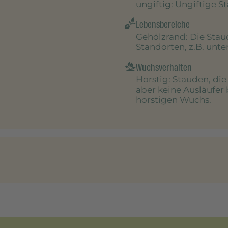
ungiftig
: Ungiftige S
Lebensbereiche
Gehölzrand
: Die Sta
Standorten, z.B. unt
Wuchsverhalten
Horstig
: Stauden, di
aber keine Ausläufer 
horstigen Wuchs.