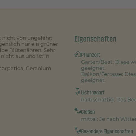
Eigenschaften
 nicht von ungefähr:
entlich nur ein grüner
lbe Blütenähren. Sehr
Pflanzort
 nicht aus und ist in
Garten/Beet
: Diese 
geeignet.
carpatica, Geranium
Balkon/Terrasse
: Die
geeignet.
Lichtbedarf
halbschattig
: Das B
Gießen
mittel
: Je nach Witt
Besondere Eigenschaften