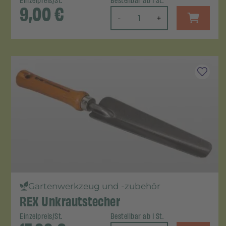
Einzelpreis/St.
Bestellbar ab 1 St.
9,00
€
-
+
Gartenwerkzeug und -zubehör
REX Unkrautstecher
Einzelpreis/St.
Bestellbar ab 1 St.