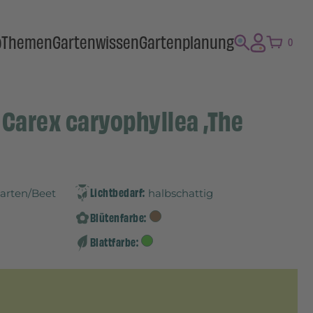
p
Themen
Gartenwissen
Gartenplanung
0
 Carex caryophyllea ‚The
Lichtbedarf:
Garten/Beet
halbschattig
Blütenfarbe:
Blattfarbe: