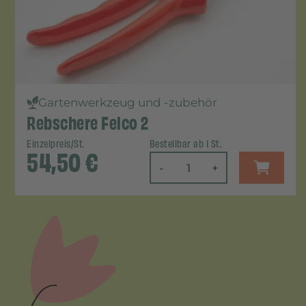
Gartenwerkzeug und -zubehör
Rebschere Felco 2
Einzelpreis/St.
Bestellbar ab 1 St.
54,50
€
-
+