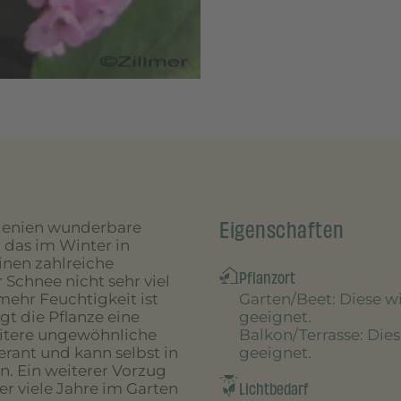
Eigenschaften
rgenien wunderbare
 das im Winter in
inen zahlreiche
Pflanzort
Schnee nicht sehr viel
Garten/Beet
: Diese 
ehr Feuchtigkeit ist
geeignet.
t die Pflanze eine
Balkon/Terrasse
: Die
eitere ungewöhnliche
geeignet.
erant und kann selbst in
. Ein weiterer Vorzug
Lichtbedarf
ber viele Jahre im Garten