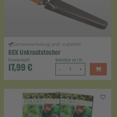
Gartenwerkzeug und -zubehör
REX Unkrautstecher
Einzelpreis/St.
Bestellbar ab 1 St.
17,99
€
-
+