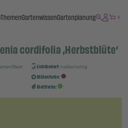
p
Themen
Gartenwissen
Gartenplanung
0
enia cordifolia ‚Herbstblüte‘
Lichtbedarf:
Garten/Beet
halbschattig
Blütenfarbe:
Blattfarbe: