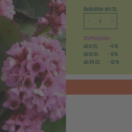
Bestellbar ab 1 St.
-
+
Staffelpreise:
ab
6
St.
-
4
%
ab
12
St.
-
8
%
ab
24
St.
-
12
%