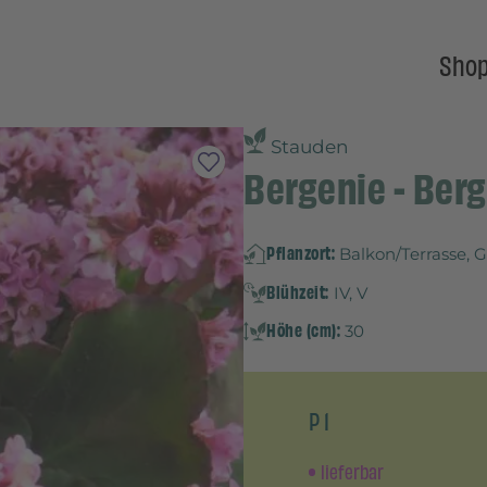
Sho
Stauden
Bergenie - Berg
Pflanzort:
Balkon/Terrasse, 
Blühzeit:
IV, V
Höhe (cm):
30
P 1
lieferbar