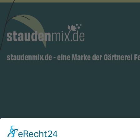
staudenmix.de - eine Marke der Gärtnerei F
Zahlungsarten
Log