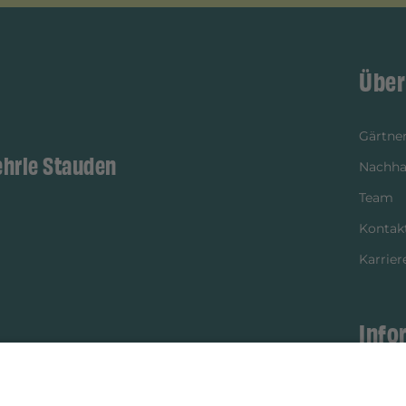
Über
Gärtner
ehrle Stauden
Nachhal
Team
Kontak
Karrier
Info
istikpartner
Bezahl