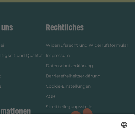
 uns
Rechtliches
ei
Widerrufsrecht und Widerrufsformular
tigkeit und Qualität
Impressum
Datenschutzerklärung
t
Barrierefreiheitserklärung
e
Cookie-Einstellungen
AGB
Streitbeilegungsstelle
rmationen
Vertrag widerrufen
ung