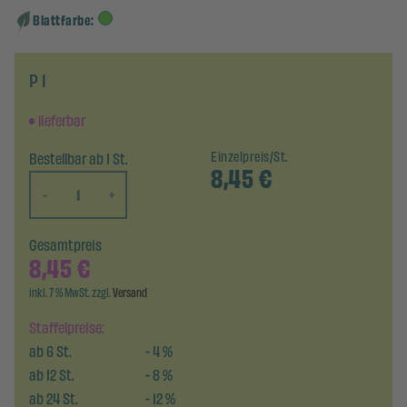
Blattfarbe:
P 1
lieferbar
Bestellbar ab 1 St.
Einzelpreis/St.
8,45
€
-
+
Gesamtpreis
8,45
€
inkl. 7 % MwSt. zzgl.
Versand
Staffelpreise:
ab
6
St.
-
4
%
ab
12
St.
-
8
%
ab
24
St.
-
12
%