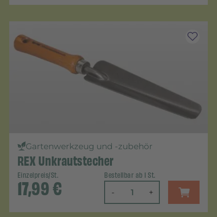
Gartenwerkzeug und -zubehör
REX Unkrautstecher
Einzelpreis/St.
Bestellbar ab 1 St.
17,99
€
-
+