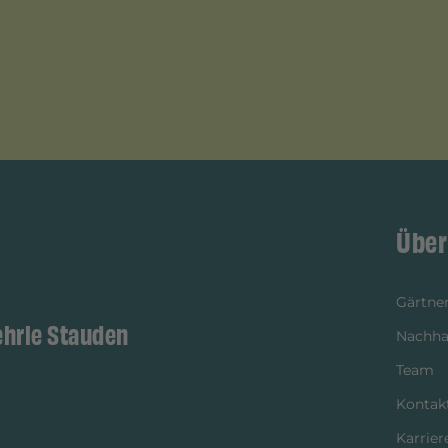
Über
Gärtner
ehrle Stauden
Nachhal
Team
Kontak
Karrier