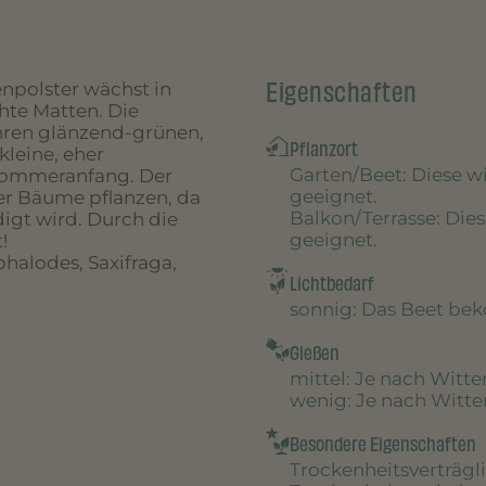
Eigenschaften
npolster wächst in
hte Matten. Die
ihren glänzend-grünen,
Pflanzort
kleine, eher
Garten/Beet
: Diese 
Sommeranfang. Der
geeignet.
ter Bäume pflanzen, da
Balkon/Terrasse
: Die
digt wird. Durch die
geeignet.
!
halodes, Saxifraga,
Lichtbedarf
sonnig
: Das Beet be
Gießen
mittel
: Je nach Witt
wenig
: Je nach Witt
Besondere Eigenschaften
Trockenheitsverträgl