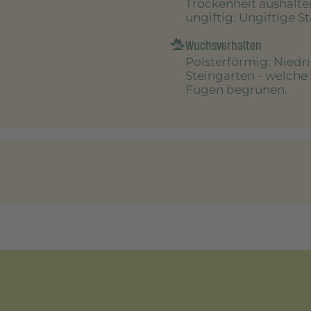
Trockenheit aushalte
ungiftig
: Ungiftige S
Wuchsverhalten
Polsterförmig
: Niedr
Steingarten - welche
Fugen begrünen.