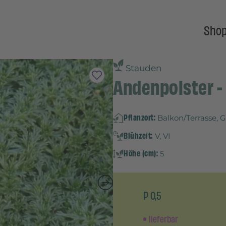
Sho
Stauden
Andenpolster - 
Pflanzort:
Balkon/Terrasse, 
Blühzeit:
V, VI
Höhe (cm):
5
P 0,5
lieferbar