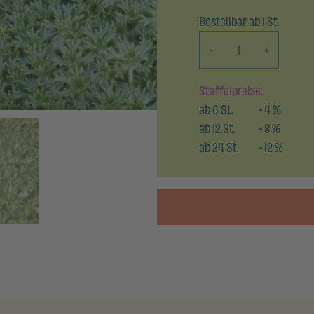
Bestellbar ab 1 St.
-
+
Staffelpreise:
ab
6
St.
-
4
%
ab
12
St.
-
8
%
ab
24
St.
-
12
%