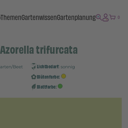
p
Themen
Gartenwissen
Gartenplanung
0
Azorella trifurcata
Lichtbedarf:
Garten/Beet
sonnig
Blütenfarbe:
Blattfarbe: