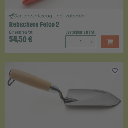
Gartenwerkzeug und -zubehör
Rebschere Felco 2
Einzelpreis/St.
Bestellbar ab 1 St.
54,50
€
-
+