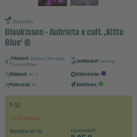
Stauden
Blaukissen - Aubrieta x cult. ‚Kitte
Blue‘ ®
Pflanzort:
Balkon/Terrasse,
Lichtbedarf:
sonnig
Garten/Beet
Blühzeit:
Blütenfarbe:
IV, V
Höhe (cm):
Blattfarbe:
10
P 0,5
nicht lieferbar
Bestellbar ab 1 St.
Einzelpreis/St.