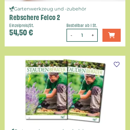
Gartenwerkzeug und -zubehör
Rebschere Felco 2
Einzelpreis/St.
Bestellbar ab 1 St.
54,50
€
-
+