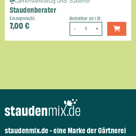
Gartenwerkzeug und -zubehör
Staudenberater
Einzelpreis/St.
Bestellbar ab 1 St.
7,00
€
-
+
staudenmix.de - eine Marke der Gärtnerei