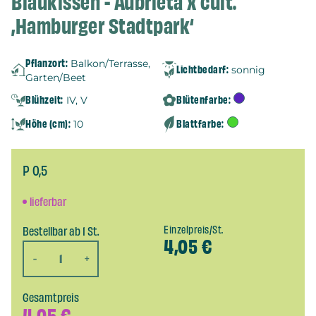
Blaukissen - Aubrieta x cult.
‚Hamburger Stadtpark‘
Pflanzort:
Balkon/Terrasse,
Lichtbedarf:
sonnig
Garten/Beet
Blühzeit:
Blütenfarbe:
IV, V
Höhe (cm):
Blattfarbe:
10
P 0,5
lieferbar
Bestellbar ab 1 St.
Einzelpreis/St.
4,05
€
-
+
Gesamtpreis