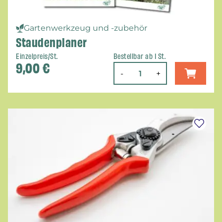
Gartenwerkzeug und -zubehör
Staudenplaner
Einzelpreis/St.
Bestellbar ab 1 St.
9,00
€
-
+