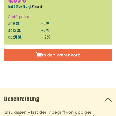
4,05
€
inkl. 7 % MwSt. zzgl.
Versand
Staffelpreise:
ab
6
St.
-
4
%
ab
12
St.
-
8
%
ab
24
St.
-
12
%
In den Warenkorb
Beschreibung
Blaukissen – fast der Inbegriff von üppiger