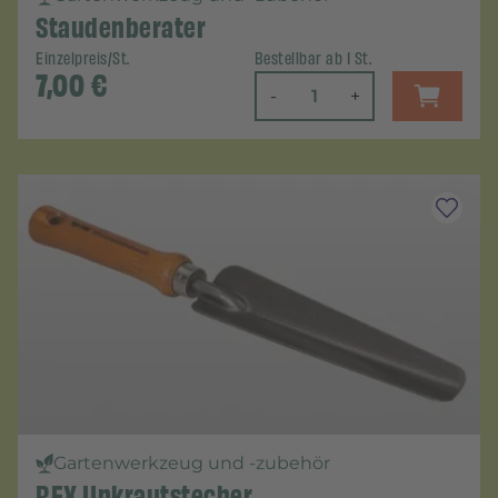
Staudenberater
Einzelpreis/St.
Bestellbar ab 1 St.
7,00
€
-
+
Gartenwerkzeug und -zubehör
REX Unkrautstecher