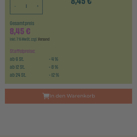
8,45
€
-
+
Gesamtpreis
8,45
€
inkl. 7 % MwSt. zzgl.
Versand
Staffelpreise:
ab
6
St.
-
4
%
ab
12
St.
-
8
%
ab
24
St.
-
12
%
In den Warenkorb