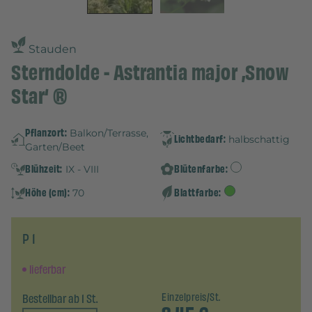
Stauden
Sterndolde - Astrantia major ‚Snow
Star‘ ®
Pflanzort:
Balkon/Terrasse,
Lichtbedarf:
halbschattig
Garten/Beet
Blühzeit:
Blütenfarbe:
IX - VIII
Höhe (cm):
Blattfarbe:
70
P 1
lieferbar
Bestellbar ab 1 St.
Einzelpreis/St.