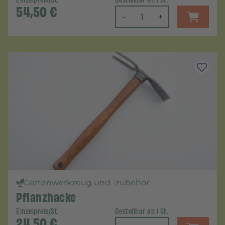
54,50
€
-
+
Gartenwerkzeug und -zubehör
Pflanzhacke
Einzelpreis/St.
Bestellbar ab 1 St.
24,50
€