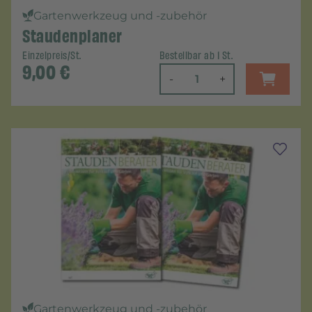
Gartenwerkzeug und -zubehör
Staudenplaner
Einzelpreis/St.
Bestellbar ab 1 St.
9,00
€
-
+
Gartenwerkzeug und -zubehör