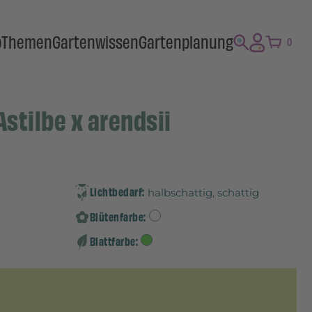
p
Themen
Gartenwissen
Gartenplanung
0
Astilbe x arendsii
Lichtbedarf:
halbschattig, schattig
Blütenfarbe:
Blattfarbe: