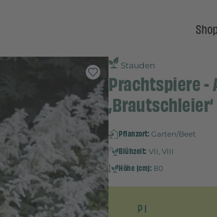
Sho
Stauden
Prachtspiere - 
‚Brautschleier‘
Pflanzort:
Garten/Beet
Blühzeit:
VII, VIII
Höhe (cm):
80
P 1