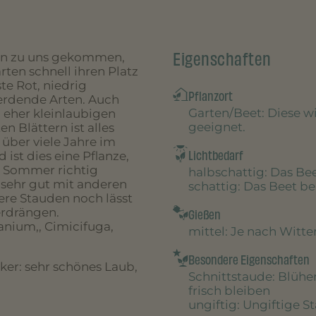
Eigenschaften
ien zu uns gekommen,
rten schnell ihren Platz
te Rot, niedrig
Pflanzort
erdende Arten. Auch
Garten/Beet
: Diese 
, eher kleinlaubigen
geeignet.
n Blättern ist alles
 über viele Jahre im
Lichtbedarf
st dies eine Pflanze,
m Sommer richtig
halbschattig
: Das B
 sehr gut mit anderen
schattig
: Das Beet 
re Stauden noch lässt
erdrängen.
Gießen
anium,, Cimicifuga,
mittel
: Je nach Witt
Besondere Eigenschaften
iker: sehr schönes Laub,
Schnittstaude
: Blühe
frisch bleiben
ungiftig
: Ungiftige S