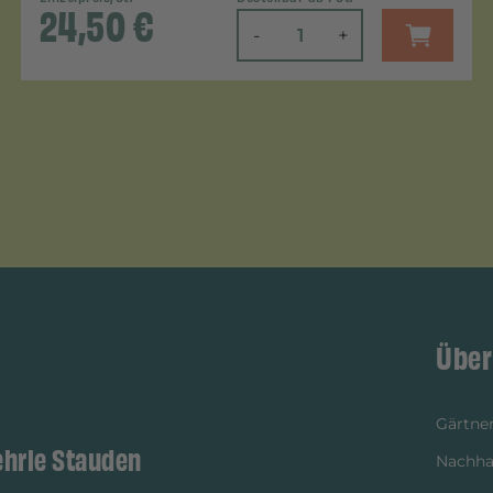
24,50
€
-
+
Über
Gärtner
ehrle Stauden
Nachhal