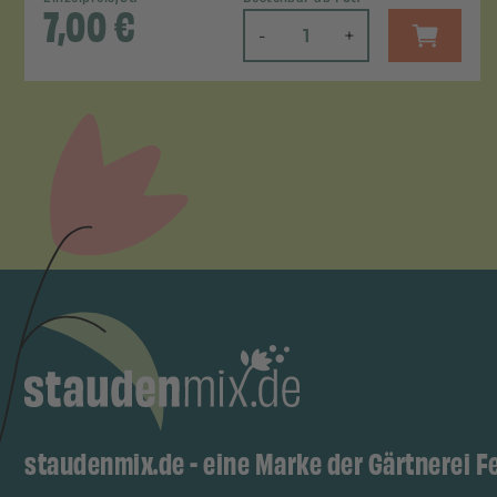
7,00
€
-
+
staudenmix.de - eine Marke der Gärtnerei F