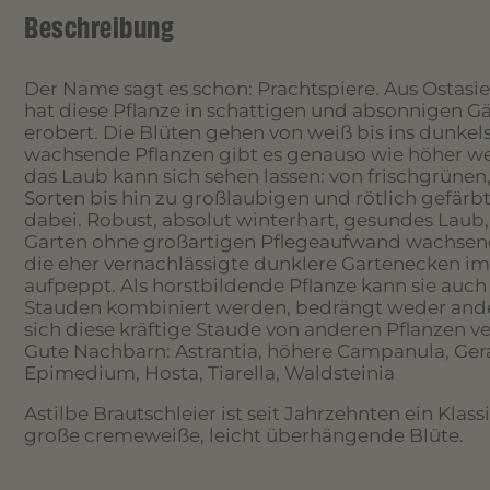
Beschreibung
Der Name sagt es schon: Prachtspiere. Aus Ostas
hat diese Pflanze in schattigen und absonnigen Gä
erobert. Die Blüten gehen von weiß bis ins dunkels
wachsende Pflanzen gibt es genauso wie höher w
das Laub kann sich sehen lassen: von frischgrünen
Sorten bis hin zu großlaubigen und rötlich gefärbte
dabei. Robust, absolut winterhart, gesundes Laub,
Garten ohne großartigen Pflegeaufwand wachsend i
die eher vernachlässigte dunklere Gartenecken i
aufpeppt. Als horstbildende Pflanze kann sie auch
Stauden kombiniert werden, bedrängt weder ande
sich diese kräftige Staude von anderen Pflanzen v
Gute Nachbarn: Astrantia, höhere Campanula, Ger
Epimedium, Hosta, Tiarella, Waldsteinia
Astilbe Brautschleier ist seit Jahrzehnten ein Klass
große cremeweiße, leicht überhängende Blüte.