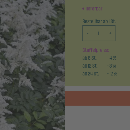
lieferbar
Bestellbar ab 1 St.
-
+
Staffelpreise:
ab
6
St.
-
4
%
ab
12
St.
-
8
%
ab
24
St.
-
12
%