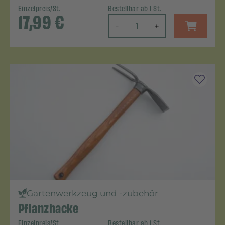
Einzelpreis/St.
Bestellbar ab 1 St.
17,99
€
-
+
Gartenwerkzeug und -zubehör
Pflanzhacke
Einzelpreis/St.
Bestellbar ab 1 St.