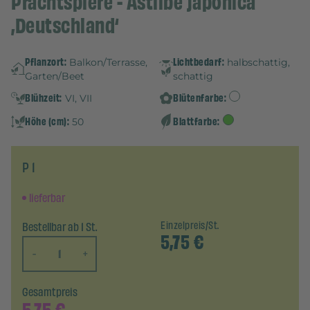
Prachtspiere - Astilbe japonica
‚Deutschland‘
Pflanzort:
Lichtbedarf:
Balkon/Terrasse,
halbschattig,
Garten/Beet
schattig
Blühzeit:
Blütenfarbe:
VI, VII
Höhe (cm):
Blattfarbe:
50
P 1
lieferbar
Bestellbar ab 1 St.
Einzelpreis/St.
5,75
€
-
+
Gesamtpreis