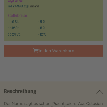
5,75
€
inkl. 7 % MwSt. zzgl.
Versand
Staffelpreise:
ab
6
St.
-
4
%
ab
12
St.
-
8
%
ab
24
St.
-
12
%
In den Warenkorb
Beschreibung
Der Name sagt es schon: Prachtspiere. Aus Ostasien