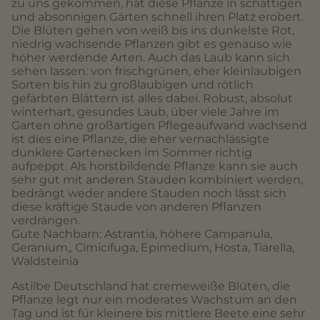
zu uns gekommen, hat diese Pflanze in schattigen
und absonnigen Gärten schnell ihren Platz erobert.
Die Blüten gehen von weiß bis ins dunkelste Rot,
niedrig wachsende Pflanzen gibt es genauso wie
höher werdende Arten. Auch das Laub kann sich
sehen lassen: von frischgrünen, eher kleinlaubigen
Sorten bis hin zu großlaubigen und rötlich
gefärbten Blättern ist alles dabei. Robust, absolut
winterhart, gesundes Laub, über viele Jahre im
Garten ohne großartigen Pflegeaufwand wachsend
ist dies eine Pflanze, die eher vernachlässigte
dunklere Gartenecken im Sommer richtig
aufpeppt. Als horstbildende Pflanze kann sie auch
sehr gut mit anderen Stauden kombiniert werden,
bedrängt weder andere Stauden noch lässt sich
diese kräftige Staude von anderen Pflanzen
verdrängen.
Gute Nachbarn: Astrantia, höhere Campanula,
Geranium,, Cimicifuga, Epimedium, Hosta, Tiarella,
Waldsteinia
Astilbe Deutschland hat cremeweiße Blüten, die
Pflanze legt nur ein moderates Wachstum an den
Tag und ist für kleinere bis mittlere Beete eine sehr