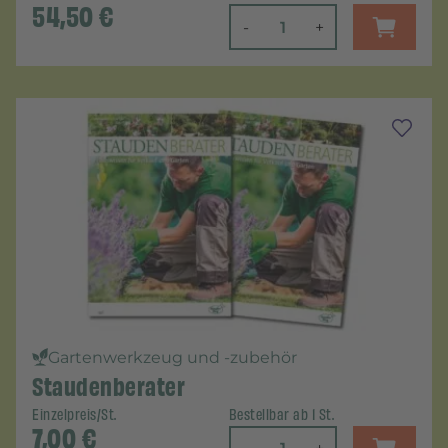
54,50
€
-
+
Gartenwerkzeug und -zubehör
Staudenberater
Einzelpreis/St.
Bestellbar ab 1 St.
7,00
€