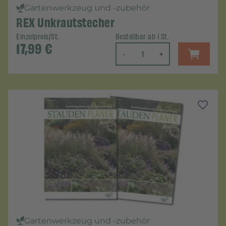
Gartenwerkzeug und -zubehör
REX Unkrautstecher
Einzelpreis/St.
Bestellbar ab 1 St.
17,99
€
-
+
Gartenwerkzeug und -zubehör