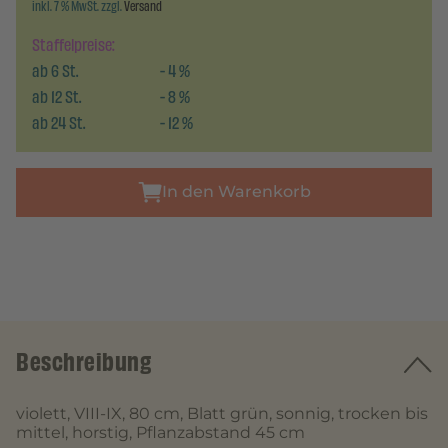
inkl. 7 % MwSt. zzgl.
Versand
Staffelpreise:
ab
6
St.
-
4
%
ab
12
St.
-
8
%
ab
24
St.
-
12
%
In den Warenkorb
Beschreibung
violett, VIII-IX, 80 cm, Blatt grün, sonnig, trocken bis
mittel, horstig, Pflanzabstand 45 cm