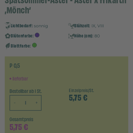
Spätsommer-Aster - Aster x frikartii
‚Mönch‘
Lichtbedarf:
Blühzeit:
sonnig
IX, VIII
Blütenfarbe:
Höhe (cm):
80
Blattfarbe:
P 0,5
lieferbar
Bestellbar ab 1 St.
Einzelpreis/St.
5,75
€
-
+
Gesamtpreis
5,75
€