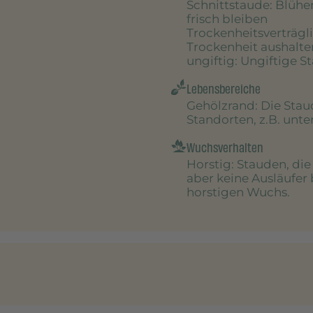
Schnittstaude
: Blühe
frisch bleiben
Trockenheitsverträgl
Trockenheit aushalte
ungiftig
: Ungiftige S
Lebensbereiche
Gehölzrand
: Die Sta
Standorten, z.B. unt
Wuchsverhalten
Horstig
: Stauden, di
aber keine Ausläufer 
horstigen Wuchs.