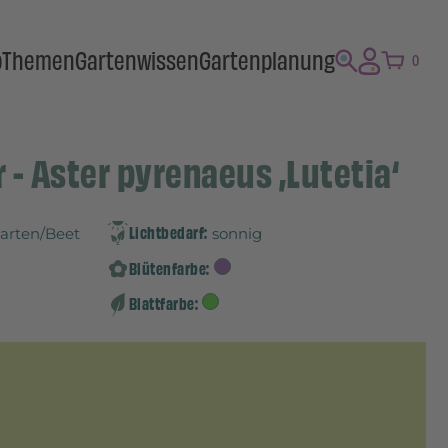
p
Themen
Gartenwissen
Gartenplanung
0
- Aster pyrenaeus ‚Lutetia‘
Lichtbedarf:
Garten/Beet
sonnig
Blütenfarbe:
Blattfarbe: