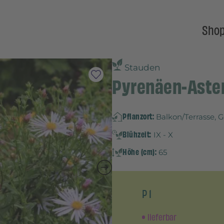
Sho
Stauden
Pyrenäen-Aster 
Pflanzort:
Balkon/Terrasse, 
Blühzeit:
IX - X
Höhe (cm):
65
P 1
lieferbar