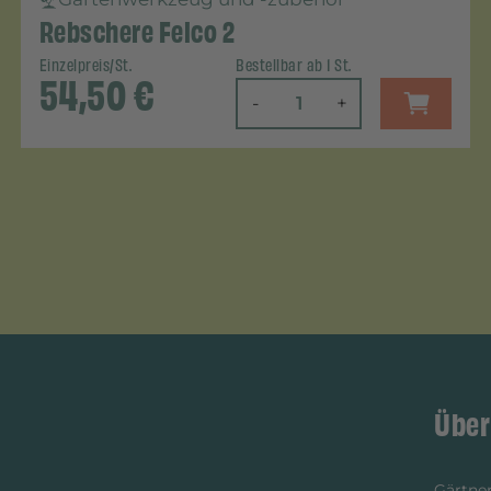
Rebschere Felco 2
Einzelpreis/St.
Bestellbar ab 1 St.
54,50
€
-
+
Über
Gärtner