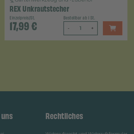
REX Unkrautstecher
Einzelpreis/St.
Bestellbar ab 1 St.
17,99
€
-
+
 uns
Rechtliches
ei
Widerrufsrecht und Widerrufsformular