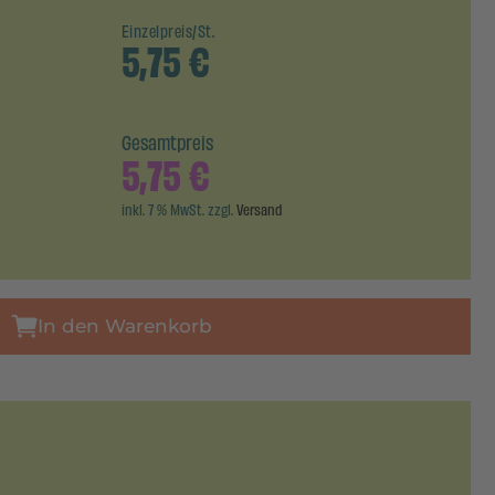
Einzelpreis/St.
5,75
€
Gesamtpreis
5,75
€
inkl. 7 % MwSt. zzgl.
Versand
In den Warenkorb