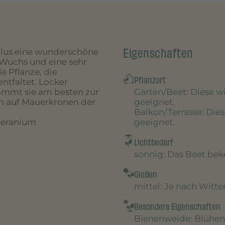
Eigenschaften
mellus eine wunderschöne
 Wuchs und eine sehr
e Pflanze, die
Pflanzort
ntfaltet. Locker
Garten/Beet
: Diese 
ommt sie am besten zur
geeignet.
ch auf Mauerkronen der
Balkon/Terrasse
: Die
geeignet.
Geranium
Lichtbedarf
sonnig
: Das Beet be
Gießen
mittel
: Je nach Witt
Besondere Eigenschaften
Bienenweide
: Blühen