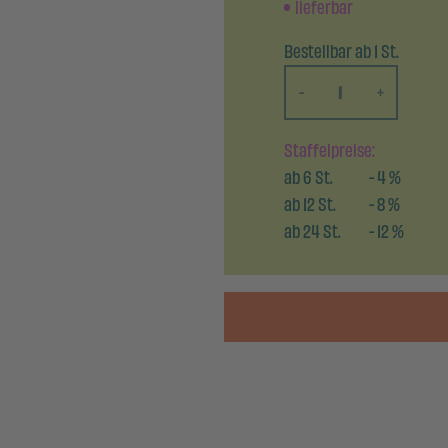
lieferbar
Bestellbar ab 1 St.
-
+
Staffelpreise:
ab
6
St.
-
4
%
ab
12
St.
-
8
%
ab
24
St.
-
12
%