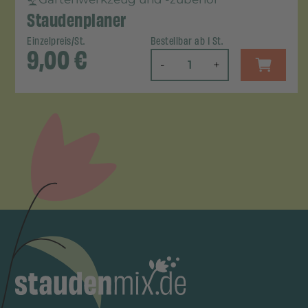
Staudenplaner
Einzelpreis/St.
Bestellbar ab 1 St.
9,00
€
-
+