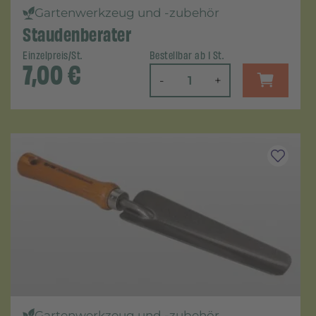
Gartenwerkzeug und -zubehör
Staudenberater
Einzelpreis/St.
Bestellbar ab 1 St.
7,00
€
-
+
Gartenwerkzeug und -zubehör