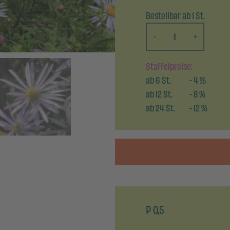
Bestellbar ab 1 St.
-
+
Staffelpreise:
ab
6
St.
-
4
%
ab
12
St.
-
8
%
ab
24
St.
-
12
%
P 0,5