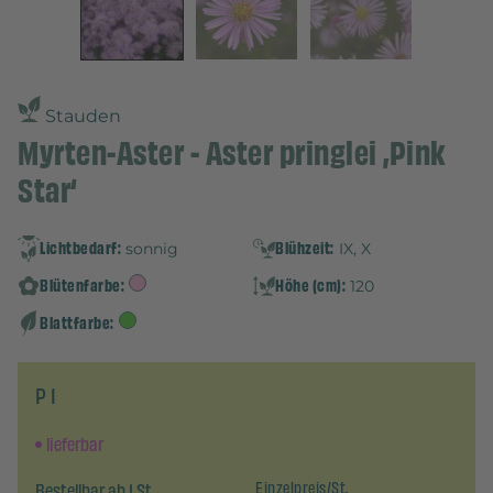
Stauden
Myrten-Aster - Aster pringlei ‚Pink
Star‘
Lichtbedarf:
Blühzeit:
sonnig
IX, X
Blütenfarbe:
Höhe (cm):
120
Blattfarbe:
P 1
lieferbar
Bestellbar ab 1 St.
Einzelpreis/St.