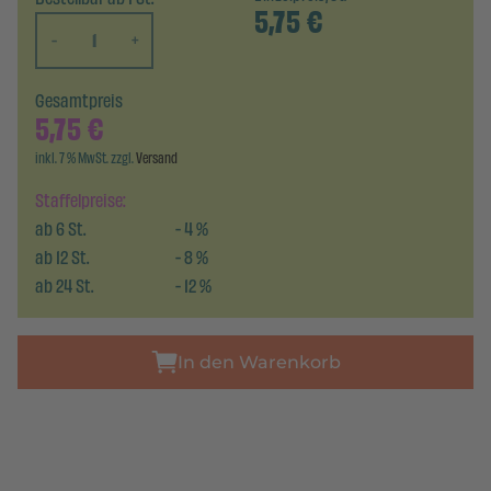
5,75
€
-
+
Gesamtpreis
5,75
€
inkl. 7 % MwSt. zzgl.
Versand
Staffelpreise:
ab
6
St.
-
4
%
ab
12
St.
-
8
%
ab
24
St.
-
12
%
In den Warenkorb