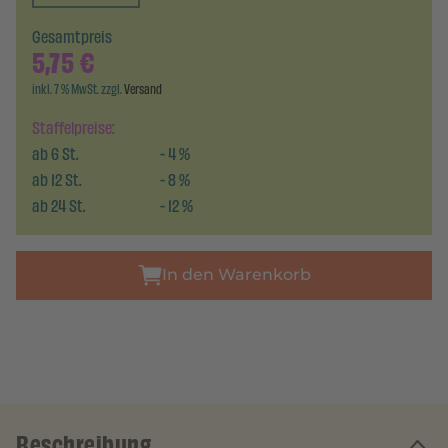
Gesamtpreis
5,75
€
inkl. 7 % MwSt. zzgl.
Versand
Staffelpreise:
ab
6
St.
-
4
%
ab
12
St.
-
8
%
ab
24
St.
-
12
%
In den Warenkorb
Beschreibung