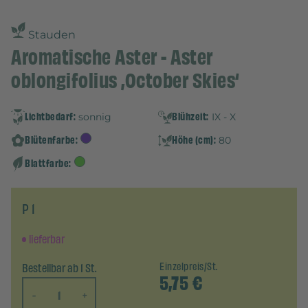
Stauden
Aromatische Aster - Aster
oblongifolius ‚October Skies‘
Lichtbedarf:
Blühzeit:
sonnig
IX - X
Blütenfarbe:
Höhe (cm):
80
Blattfarbe:
P 1
lieferbar
Bestellbar ab 1 St.
Einzelpreis/St.
5,75
€
-
+