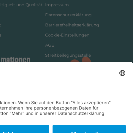
tigkeit und Qualität
Impressum
Datenschutzerklärung
t
Barrierefreiheitserklärung
e
Cookie-Einstellungen
AGB
Streitbeilegungsstelle
rmationen
Vertrag widerrufen
ung
tter
kung
dinformationen
arkeit/Verträglichkeit