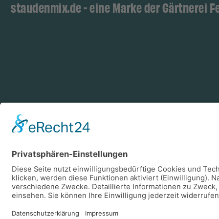
staudenmix.de - eine Marke der Gärtnerei F
Zahlungsarten
Log
Vorkasse
Rechnung