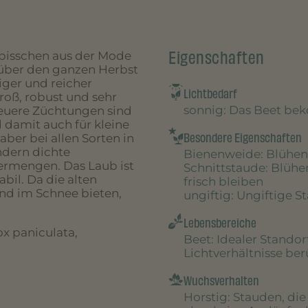
Eigenschaften
 bisschen aus der Mode
über den ganzen Herbst
ßiger und reicher
Lichtbedarf
groß, robust und sehr
sonnig
: Das Beet be
 Neuere Züchtungen sind
damit auch für kleine
Besondere Eigenschaften
ber bei allen Sorten in
ndern dichte
Bienenweide
: Blühen
ermengen. Das Laub ist
Schnittstaude
: Blühe
abil. Da die alten
frisch bleiben
und im Schnee bieten,
ungiftig
: Ungiftige S
Lebensbereiche
x paniculata,
Beet
: Idealer Stando
Lichtverhältnisse be
Wuchsverhalten
Horstig
: Stauden, di