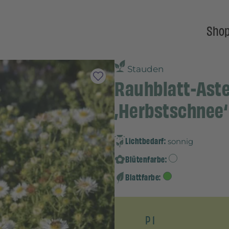
Sho
Stauden
Rauhblatt-Aste
‚Herbstschnee‘
Lichtbedarf:
sonnig
Blütenfarbe:
Blattfarbe:
P 1