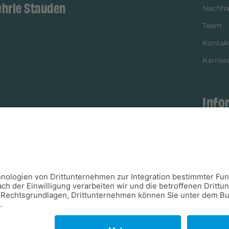
ehrle Stauden
Nachhal
Team
Kontak
Karrier
Info
istikpartner
Bezahl
Newsle
Verpac
Versan
Verfügb