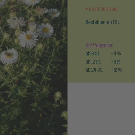
nicht lieferbar
Bestellbar ab 1 St.
Staffelpreise:
ab
6
St.
-
4
%
ab
12
St.
-
8
%
ab
24
St.
-
12
%