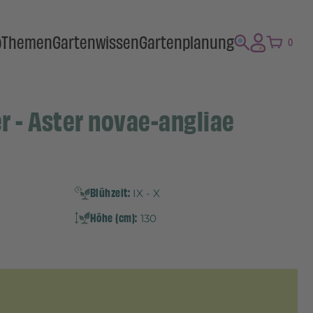
p
Themen
Gartenwissen
Gartenplanung
0
r - Aster novae-angliae
Blühzeit:
IX - X
Höhe (cm):
130