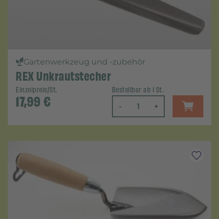
Gartenwerkzeug und -zubehör
REX Unkrautstecher
Einzelpreis/St.
Bestellbar ab 1 St.
17,99
€
-
+