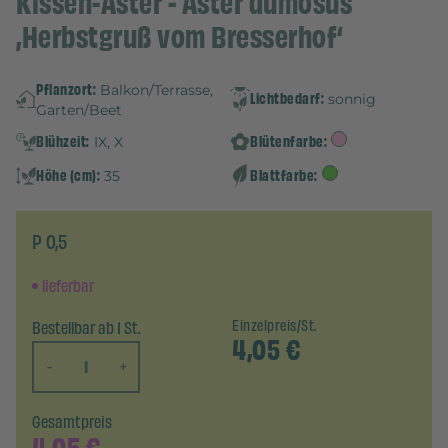
Kissen-Aster - Aster dumosus
‚Herbstgruß vom Bresserhof‘
Pflanzort:
Balkon/Terrasse,
Lichtbedarf:
sonnig
Garten/Beet
Blühzeit:
Blütenfarbe:
IX, X
Höhe (cm):
Blattfarbe:
35
P 0,5
lieferbar
Bestellbar ab 1 St.
Einzelpreis/St.
4,05
€
-
+
Gesamtpreis