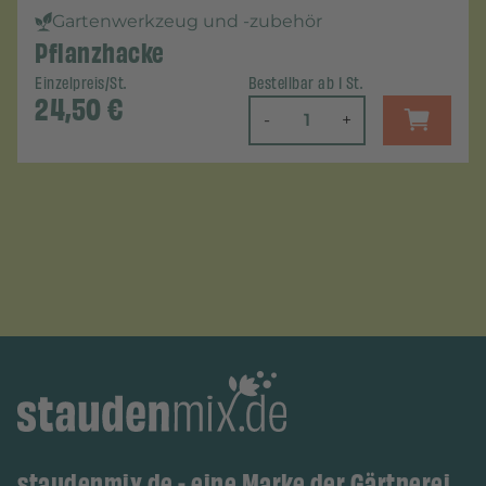
Gartenwerkzeug und -zubehör
Pflanzhacke
Einzelpreis/St.
Bestellbar ab 1 St.
24,50
€
-
+
staudenmix.de - eine Marke der Gärtnerei