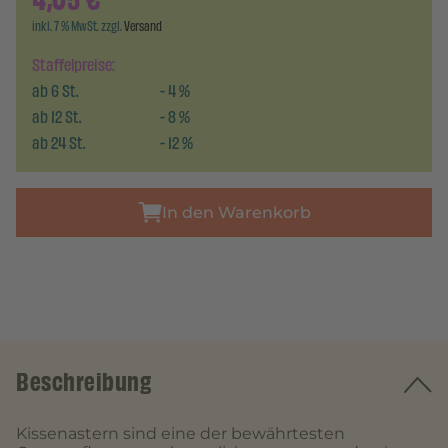
4,05
€
inkl. 7 % MwSt. zzgl.
Versand
Staffelpreise:
ab
6
St.
-
4
%
ab
12
St.
-
8
%
ab
24
St.
-
12
%
In den Warenkorb
Beschreibung
Kissenastern sind eine der bewährtesten