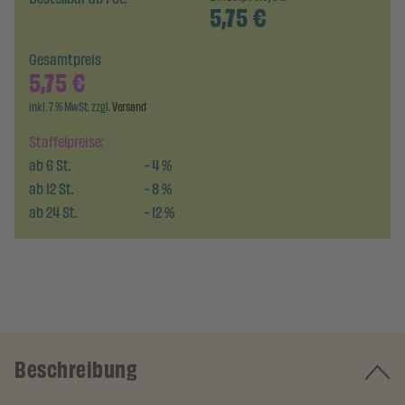
5,75
€
Gesamtpreis
5,75
€
inkl. 7 % MwSt. zzgl.
Versand
Staffelpreise:
ab
6
St.
-
4
%
ab
12
St.
-
8
%
ab
24
St.
-
12
%
Beschreibung