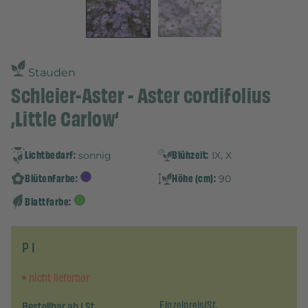
Stauden
Schleier-Aster - Aster cordifolius
‚Little Carlow‘
Lichtbedarf:
Blühzeit:
sonnig
IX, X
Blütenfarbe:
Höhe (cm):
90
Blattfarbe:
P 1
nicht lieferbar
Bestellbar ab 1 St.
Einzelpreis/St.