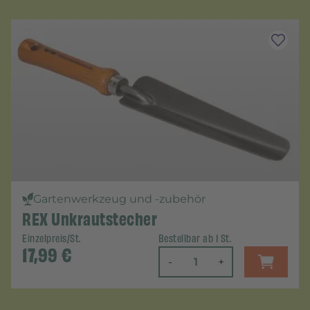
Gartenwerkzeug und -zubehör
REX Unkrautstecher
Einzelpreis/St.
Bestellbar ab 1 St.
17,99
€
-
+