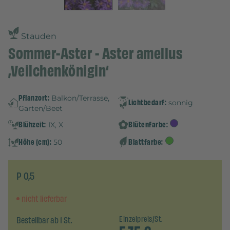
Stauden
Sommer-Aster - Aster amellus
‚Veilchenkönigin‘
Pflanzort:
Balkon/Terrasse,
Lichtbedarf:
sonnig
Garten/Beet
Blühzeit:
Blütenfarbe:
IX, X
Höhe (cm):
Blattfarbe:
50
P 0,5
nicht lieferbar
Bestellbar ab 1 St.
Einzelpreis/St.