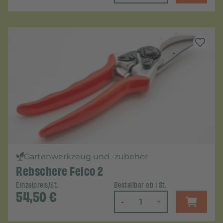
Gartenwerkzeug und -zubehör
Rebschere Felco 2
Einzelpreis/St.
Bestellbar ab 1 St.
54,50
€
-
+