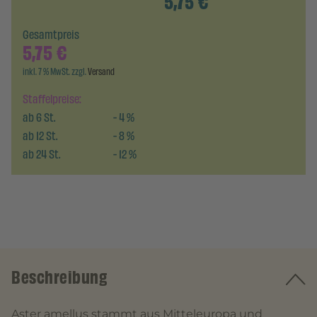
5,75
€
Gesamtpreis
5,75
€
inkl. 7 % MwSt. zzgl.
Versand
Staffelpreise:
ab
6
St.
-
4
%
ab
12
St.
-
8
%
ab
24
St.
-
12
%
Beschreibung
Aster amellus stammt aus Mitteleuropa und