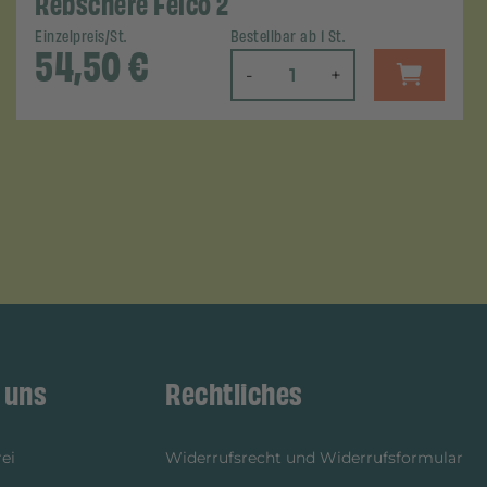
Rebschere Felco 2
Einzelpreis/St.
Bestellbar ab 1 St.
54,50
€
-
+
 uns
Rechtliches
ei
Widerrufsrecht und Widerrufsformular