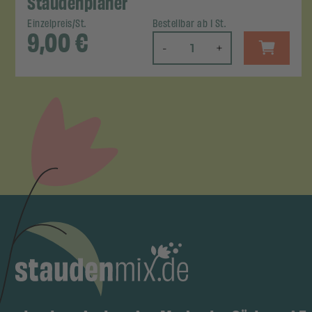
Staudenplaner
Einzelpreis/St.
Bestellbar ab 1 St.
9,00
€
-
+