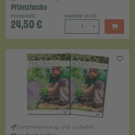
Pflanzhacke
Einzelpreis/St.
Bestellbar ab 1 St.
24,50
€
-
+
Gartenwerkzeug und -zubehör