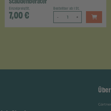
Staudenberater
Einzelpreis/St.
Bestellbar ab 1 St.
7,00
€
-
+
Über
Gärtner