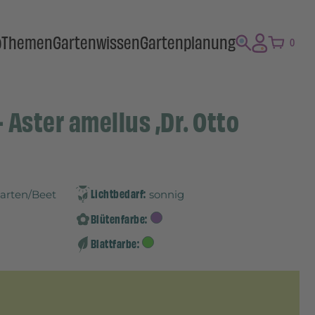
p
Themen
Gartenwissen
Gartenplanung
0
Aster amellus ‚Dr. Otto
Lichtbedarf:
Garten/Beet
sonnig
Blütenfarbe:
Blattfarbe: