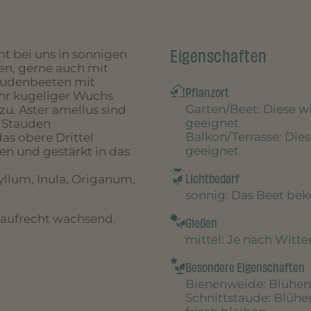
Eigenschaften
t bei uns in sonnigen
en, gerne auch mit
taudenbeeten mit
Pflanzort
 Ihr kugeliger Wuchs
Garten/Beet
: Diese 
u. Aster amellus sind
geeignet.
n Stauden
Balkon/Terrasse
: Die
s obere Drittel
geeignet.
en und gestärkt in das
Lichtbedarf
yllum, Inula, Origanum,
sonnig
: Das Beet be
, aufrecht wachsend.
Gießen
mittel
: Je nach Witt
Besondere Eigenschaften
Bienenweide
: Blühen
Schnittstaude
: Blühe