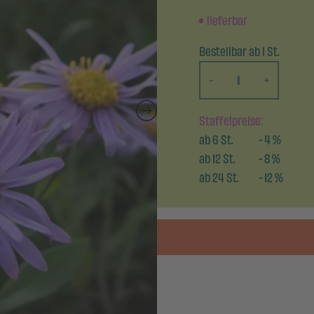
lieferbar
Bestellbar ab 1 St.
-
+
Staffelpreise:
ab
6
St.
-
4
%
ab
12
St.
-
8
%
ab
24
St.
-
12
%