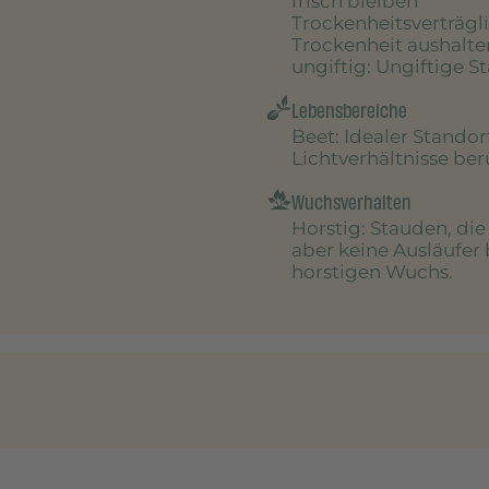
frisch bleiben
Trockenheitsverträgl
Trockenheit aushalte
ungiftig
: Ungiftige S
Lebensbereiche
Beet
: Idealer Stando
Lichtverhältnisse be
Wuchsverhalten
Horstig
: Stauden, di
aber keine Ausläufer 
horstigen Wuchs.