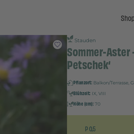
Sho
Stauden
Sommer-Aster - 
Petschek‘
Pflanzort:
Balkon/Terrasse, 
Blühzeit:
IX, VIII
Höhe (cm):
70
P 0,5