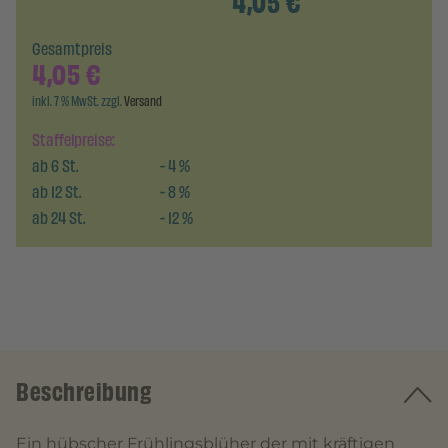
4,05
€
Gesamtpreis
4,05
€
inkl. 7 % MwSt. zzgl.
Versand
Staffelpreise:
ab
6
St.
-
4
%
ab
12
St.
-
8
%
ab
24
St.
-
12
%
Beschreibung
Ein hübscher Frühlingsblüher der mit kräftigen