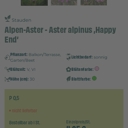
Stauden
Alpen-Aster - Aster alpinus ‚Happy
End‘
Pflanzort:
Balkon/Terrasse,
Lichtbedarf:
sonnig
Garten/Beet
Blühzeit:
Blütenfarbe:
V, VI
Höhe (cm):
Blattfarbe:
30
P 0,5
nicht lieferbar
Bestellbar ab 1 St.
Einzelpreis/St.