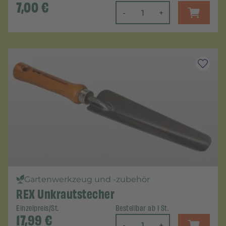
7,00
€
-
+
Gartenwerkzeug und -zubehör
REX Unkrautstecher
Einzelpreis/St.
Bestellbar ab 1 St.
17,99
€
-
+