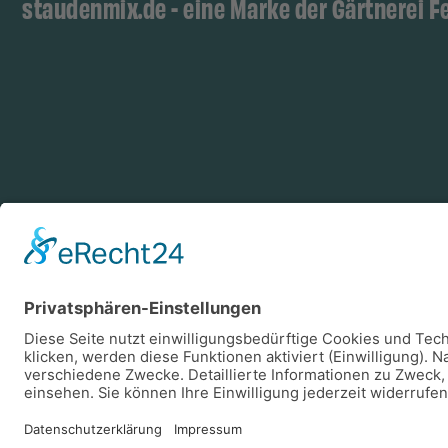
staudenmix.de - eine Marke der Gärtnerei F
Zahlungsarten
Log
Vorkasse
Rechnung