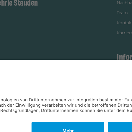
ehrle Stauden
Nachhal
Team
Kontak
Karrier
Info
istikpartner
Bezahl
Newsle
Verpac
Versan
Verfügb