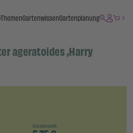
p
Themen
Gartenwissen
Gartenplanung
0
ter ageratoides ‚Harry
Einzelpreis/St.