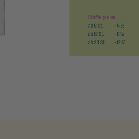
Staffelpreise:
ab
6
St.
-
4
%
ab
12
St.
-
8
%
ab
24
St.
-
12
%