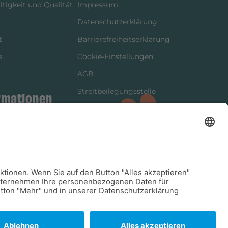
tigkeit und Qualität
Impressum
Datenschutzerklärung
t
Barrierefreiheitserklärung
e
Cookie-Einstellungen
AGB
Streitbeilegungsstelle
rmationen
Vertrag widerrufen
ung
tter
kung
dinformationen
arkeit/Verträglichkeit