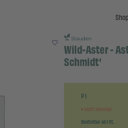
Sho
Stauden
Wild-Aster - As
Schmidt‘
P 1
nicht lieferbar
Bestellbar ab 1 St.