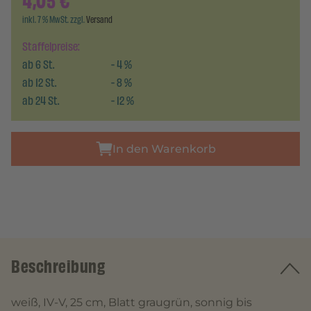
4,05
€
inkl. 7 % MwSt. zzgl.
Versand
Staffelpreise:
ab
6
St.
-
4
%
ab
12
St.
-
8
%
ab
24
St.
-
12
%
In den Warenkorb
Beschreibung
weiß, IV-V, 25 cm, Blatt graugrün, sonnig bis