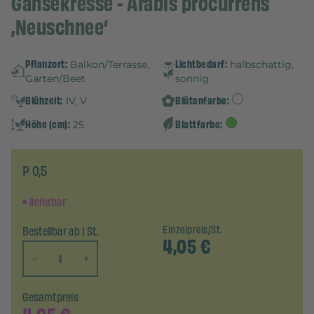
Gänsekresse - Arabis procurrens
‚Neuschnee‘
Pflanzort:
Lichtbedarf:
Balkon/Terrasse,
halbschattig,
Garten/Beet
sonnig
Blühzeit:
Blütenfarbe:
IV, V
Höhe (cm):
Blattfarbe:
25
P 0,5
lieferbar
Bestellbar ab 1 St.
Einzelpreis/St.
4,05
€
-
+
Gesamtpreis