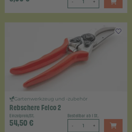
-
+
Gartenwerkzeug und -zubehör
Rebschere Felco 2
Einzelpreis/St.
Bestellbar ab 1 St.
54,50
€
-
+