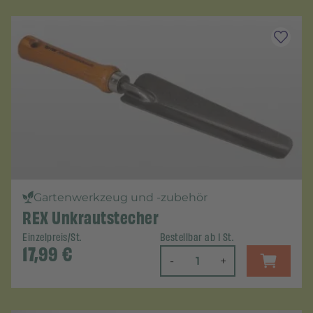
Gartenwerkzeug und -zubehör
REX Unkrautstecher
Einzelpreis/St.
Bestellbar ab 1 St.
17,99
€
-
+