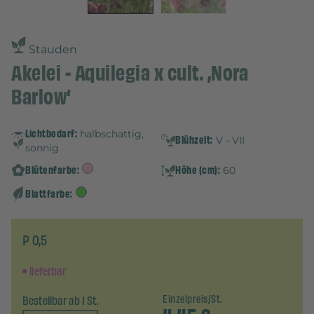
Stauden
Akelei - Aquilegia x cult. ‚Nora
Barlow‘
Lichtbedarf:
halbschattig,
Blühzeit:
V - VII
sonnig
Blütenfarbe:
Höhe (cm):
60
Blattfarbe:
P 0,5
lieferbar
Bestellbar ab 1 St.
Einzelpreis/St.