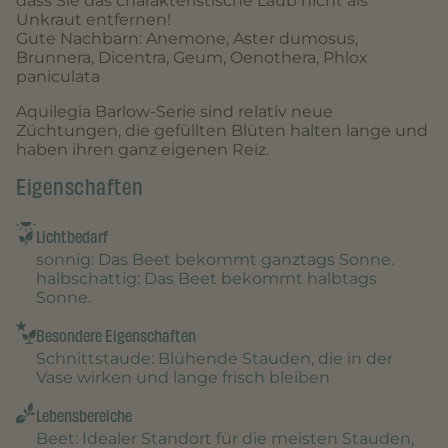
dass Sie das charakteristische Laub nicht als
Unkraut entfernen!
Gute Nachbarn: Anemone, Aster dumosus,
Brunnera, Dicentra, Geum, Oenothera, Phlox
paniculata
Aquilegia Barlow-Serie sind relativ neue
Züchtungen, die gefüllten Blüten halten lange und
haben ihren ganz eigenen Reiz.
Eigenschaften
Lichtbedarf
sonnig
: Das Beet bekommt ganztags Sonne.
halbschattig
: Das Beet bekommt halbtags
Sonne.
Besondere Eigenschaften
Schnittstaude
: Blühende Stauden, die in der
Vase wirken und lange frisch bleiben
Lebensbereiche
Beet
: Idealer Standort für die meisten Stauden,