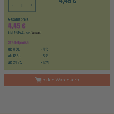
4,45
€
-
+
Gesamtpreis
4,45
€
inkl. 7 % MwSt. zzgl.
Versand
Staffelpreise:
ab
6
St.
-
4
%
ab
12
St.
-
8
%
ab
24
St.
-
12
%
In den Warenkorb