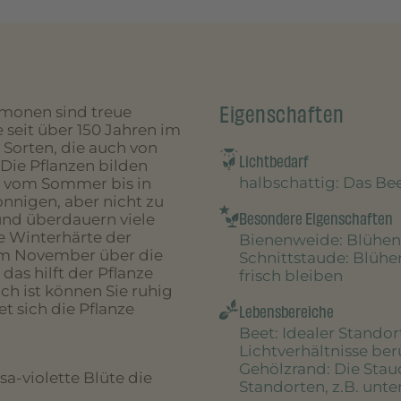
Eigenschaften
monen sind treue
e seit über 150 Jahren im
Sorten, die auch von
Lichtbedarf
Die Pflanzen bilden
halbschattig
: Das B
er vom Sommer bis in
onnigen, aber nicht zu
Besondere Eigenschaften
und überdauern viele
e Winterhärte der
Bienenweide
: Blühen
 im November über die
Schnittstaude
: Blühe
das hilft der Pflanze
frisch bleiben
ch ist können Sie ruhig
 sich die Pflanze
Lebensbereiche
Beet
: Idealer Stando
Lichtverhältnisse be
Gehölzrand
: Die Sta
a-violette Blüte die
Standorten, z.B. unt