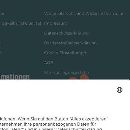
ei
Widerrufsrecht und Widerrufsformular
tigkeit und Qualität
Impressum
Datenschutzerklärung
t
Barrierefreiheitserklärung
e
Cookie-Einstellungen
AGB
Streitbeilegungsstelle
rmationen
Vertrag widerrufen
ung
tter
kung
dinformationen