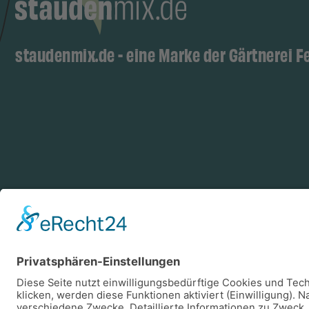
staudenmix.de - eine Marke der Gärtnerei F
Zahlungsarten
Log
Vorkasse
Rechnung