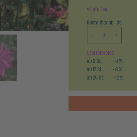
lieferbar
Bestellbar ab 1 St.
-
+
Staffelpreise:
ab
6
St.
-
4
%
ab
12
St.
-
8
%
ab
24
St.
-
12
%