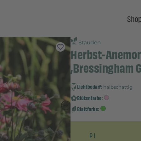
Sho
Stauden
Herbst-Anemon
‚Bressingham G
Lichtbedarf:
halbschattig
Blütenfarbe:
Blattfarbe:
P 1