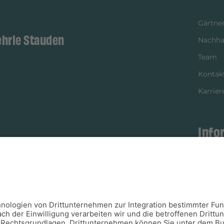
Gärtner
ehrle Stauden
Nachhal
Team
Kontak
Karrier
Info
istikpartner
Bezahl
Newsle
Verpac
Versan