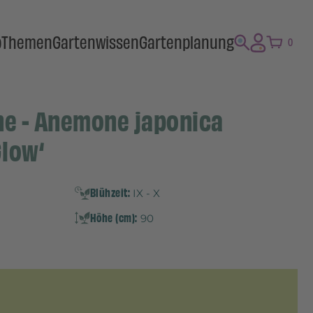
p
Themen
Gartenwissen
Gartenplanung
0
e - Anemone japonica
low‘
Blühzeit:
IX - X
Höhe (cm):
90