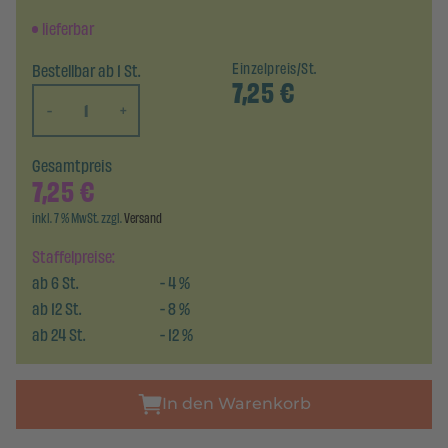
lieferbar
Bestellbar ab 1 St.
Einzelpreis/St.
7,25
€
-
+
Gesamtpreis
7,25
€
inkl. 7 % MwSt. zzgl.
Versand
Staffelpreise:
ab
6
St.
-
4
%
ab
12
St.
-
8
%
ab
24
St.
-
12
%
In den Warenkorb