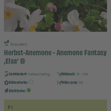
Stauden
Herbst-Anemone - Anemone Fantasy
‚Elsa‘ ®
Lichtbedarf:
Blühzeit:
halbschattig
IX - VIII
Blütenfarbe:
Höhe (cm):
50
Blattfarbe:
P 1