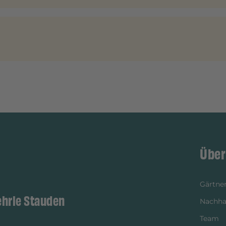
Über
Gärtner
ehrle Stauden
Nachhal
Team