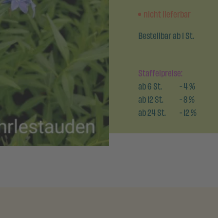
nicht lieferbar
Bestellbar ab 1 St.
Staffelpreise:
ab
6
St.
-
4
%
ab
12
St.
-
8
%
ab
24
St.
-
12
%