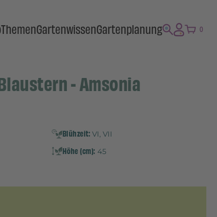
p
Themen
Gartenwissen
Gartenplanung
0
 Blaustern - Amsonia
Blühzeit:
VI, VII
Höhe (cm):
45