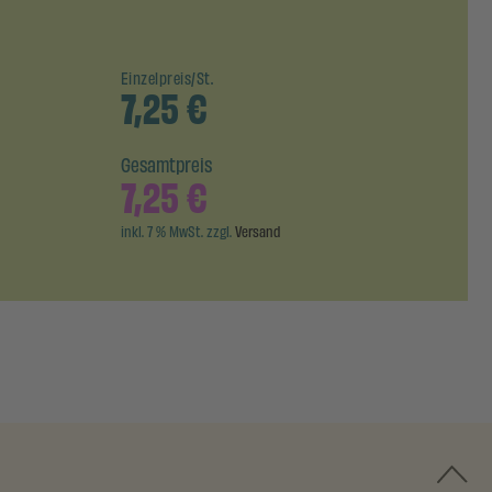
Einzelpreis/St.
7,25
€
Gesamtpreis
7,25
€
inkl. 7 % MwSt. zzgl.
Versand