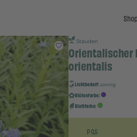
Sho
Stauden
Orientalischer
orientalis
Lichtbedarf:
sonnig
Blütenfarbe:
Blattfarbe:
P 0,5