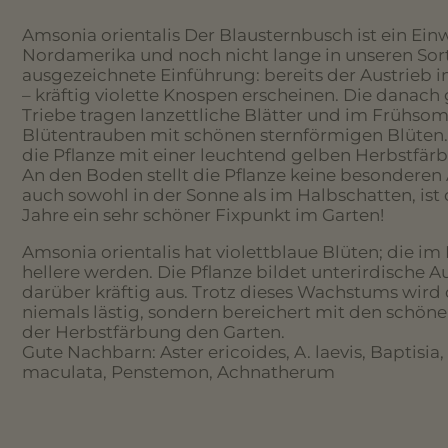
Amsonia orientalis Der Blausternbusch ist ein Ei
Nordamerika und noch nicht lange in unseren Sor
ausgezeichnete Einführung: bereits der Austrieb 
– kräftig violette Knospen erscheinen. Die danach 
Triebe tragen lanzettliche Blätter und im Frühso
Blütentrauben mit schönen sternförmigen Blüten.
die Pflanze mit einer leuchtend gelben Herbstfär
An den Boden stellt die Pflanze keine besonderen
auch sowohl in der Sonne als im Halbschatten, ist d
Jahre ein sehr schöner Fixpunkt im Garten!
Amsonia orientalis hat violettblaue Blüten; die im
hellere werden. Die Pflanze bildet unterirdische Au
darüber kräftig aus. Trotz dieses Wachstums wird 
niemals lästig, sondern bereichert mit den schön
der Herbstfärbung den Garten.
Gute Nachbarn: Aster ericoides, A. laevis, Baptisia,
maculata, Penstemon, Achnatherum