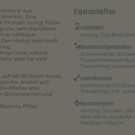
Eigenschaften
nwanderer aus
timenten. Eine
im Frühjahr bringt Farbe
Lichtbedarf
grüne, sehr standfeste
sonnig
: Das Beet be
mmer hellblaue
 Den Herbst beschließt
Besondere Eigenschaften
bung.
 Ansprüche, wächst
Bienenweide
: Blühen
afür aber für viele
Trockenheitsverträgl
Trockenheit aushalte
 Lauf der Blütezeit etwas
Lebensbereiche
släufer, breitet sich
Gehölzrand
: Die Sta
die Pflanze aber
Standorten, z.B. unt
en Blütensternen und
Wuchsverhalten
 Bistorta, Phlox
Horstig
: Stauden, di
aber keine Ausläufer 
horstigen Wuchs.