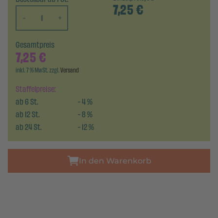
7,25
€
-
+
Gesamtpreis
7,25
€
inkl. 7 % MwSt. zzgl.
Versand
Staffelpreise:
ab
6
St.
-
4
%
ab
12
St.
-
8
%
ab
24
St.
-
12
%
In den Warenkorb