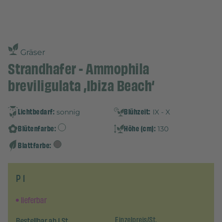
Gräser
Strandhafer - Ammophila
breviligulata ‚Ibiza Beach‘
Lichtbedarf:
Blühzeit:
sonnig
IX - X
Blütenfarbe:
Höhe (cm):
130
Blattfarbe:
P 1
lieferbar
Bestellbar ab 1 St.
Einzelpreis/St.