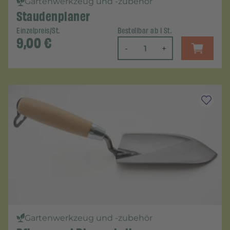
Gartenwerkzeug und -zubehör
Staudenplaner
Einzelpreis/St.
Bestellbar ab 1 St.
9,00
€
-
+
Gartenwerkzeug und -zubehör