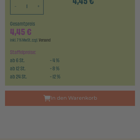
4,45
€
-
+
Gesamtpreis
4,45
€
inkl. 7 % MwSt. zzgl.
Versand
Staffelpreise:
ab
6
St.
-
4
%
ab
12
St.
-
8
%
ab
24
St.
-
12
%
In den Warenkorb