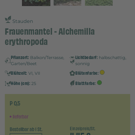
Stauden
Frauenmantel - Alchemilla
erythropoda
Pflanzort:
Lichtbedarf:
Balkon/Terrasse,
halbschattig,
Garten/Beet
sonnig
Blühzeit:
Blütenfarbe:
VI, VII
Höhe (cm):
Blattfarbe:
25
P 0,5
lieferbar
Bestellbar ab 1 St.
Einzelpreis/St.