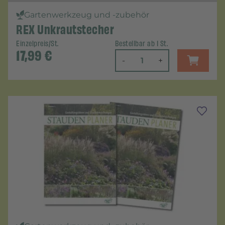
Gartenwerkzeug und -zubehör
REX Unkrautstecher
Einzelpreis/St.
Bestellbar ab 1 St.
17,99
€
-
+