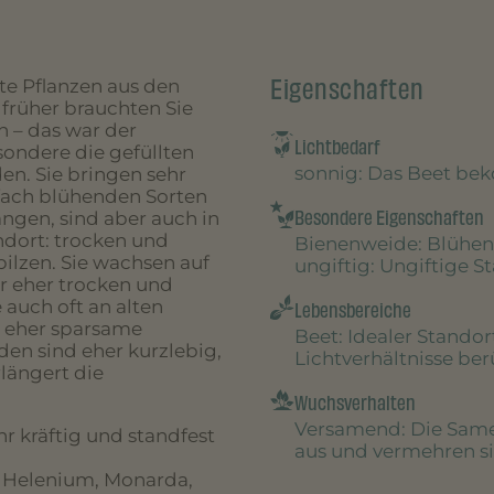
Eigenschaften
e Pflanzen aus den
früher brauchten Sie
 – das war der
Lichtbedarf
sondere die gefüllten
sonnig
: Das Beet be
en. Sie bringen sehr
nfach blühenden Sorten
Besondere Eigenschaften
ängen, sind aber auch in
ndort: trocken und
Bienenweide
: Blühen
pilzen. Sie wachsen auf
ungiftig
: Ungiftige S
er eher trocken und
 auch oft an alten
Lebensbereiche
r eher sparsame
Beet
: Idealer Stando
den sind eher kurzlebig,
Lichtverhältnisse be
rlängert die
Wuchsverhalten
Versamend
: Die Sam
hr kräftig und standfest
aus und vermehren sic
, Helenium, Monarda,