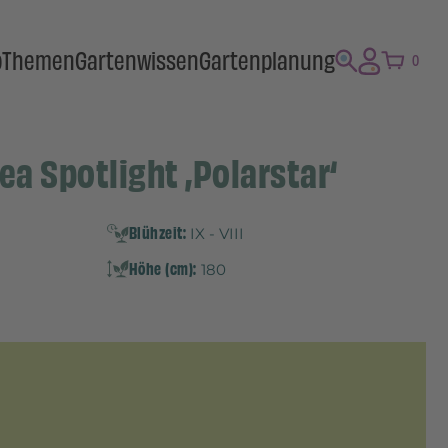
p
Themen
Gartenwissen
Gartenplanung
0
ea Spotlight ‚Polarstar‘
Blühzeit:
IX - VIII
Höhe (cm):
180