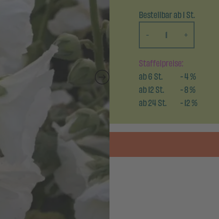
Bestellbar ab 1 St.
-
+
Staffelpreise:
ab
6
St.
-
4
%
ab
12
St.
-
8
%
ab
24
St.
-
12
%