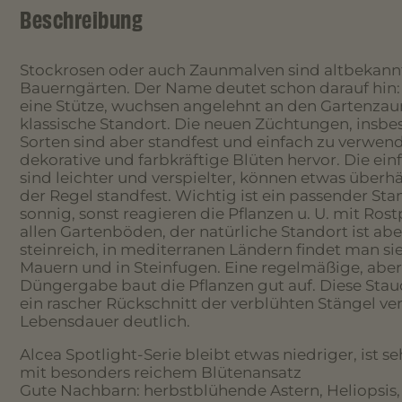
Beschreibung
Stockrosen oder auch Zaunmalven sind altbekannt
Bauerngärten. Der Name deutet schon darauf hin: 
eine Stütze, wuchsen angelehnt an den Gartenzaun
klassische Standort. Die neuen Züchtungen, insbe
Sorten sind aber standfest und einfach zu verwend
dekorative und farbkräftige Blüten hervor. Die ei
sind leichter und verspielter, können etwas überh
der Regel standfest. Wichtig ist ein passender Sta
sonnig, sonst reagieren die Pflanzen u. U. mit Rost
allen Gartenböden, der natürliche Standort ist ab
steinreich, in mediterranen Ländern findet man sie
Mauern und in Steinfugen. Eine regelmäßige, abe
Düngergabe baut die Pflanzen gut auf. Diese Stau
ein rascher Rückschnitt der verblühten Stängel ve
Lebensdauer deutlich.
Alcea Spotlight-Serie bleibt etwas niedriger, ist se
mit besonders reichem Blütenansatz
Gute Nachbarn: herbstblühende Astern, Heliopsis