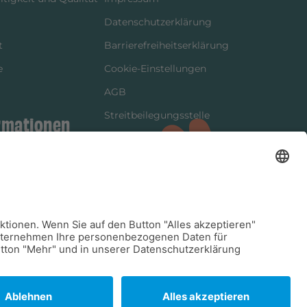
Datenschutzerklärung
t
Barrierefreiheitserklärung
e
Cookie-Einstellungen
AGB
Streitbeilegungsstelle
rmationen
Vertrag widerrufen
ung
tter
kung
dinformationen
arkeit/Verträglichkeit