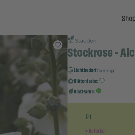
Sho
Stauden
Stockrose - Alc
Lichtbedarf:
sonnig
Blütenfarbe:
Blattfarbe:
P 1
lieferbar