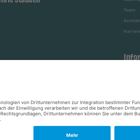
Team
Kontak
Karrier
Info
istikpartner
Bezahl
Newsle
Verpac
Versan
Verfügb