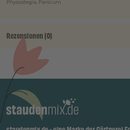
Physostegia, Panicum
Rezensionen (0)
staudenmix.de - eine Marke der Gärtnerei F