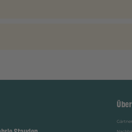
Über
Gärtner
ehrle Stauden
Nachhal