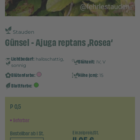
Stauden
Günsel - Ajuga reptans ‚Rosea‘
Lichtbedarf:
halbschattig,
Blühzeit:
IV, V
sonnig
Blütenfarbe:
Höhe (cm):
15
Blattfarbe:
P 0,5
lieferbar
Bestellbar ab 1 St.
Einzelpreis/St.