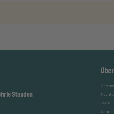
Über
Gärtner
ehrle Stauden
Nachhal
Team
Kontak