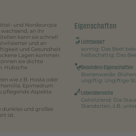
Eigenschaften
Mittel- und Nordeuropa
h wachsend, an ihr
tellen kann sie schnell
Lichtbedarf
vilisierter und an
sonnig
: Das Beet be
ftigkeit und Gesundheit
halbschattig
: Das B
 trockene Lagen kommen
önnen sie dichte
Besondere Eigenschaften
n. Hübsche
Bienenweide
: Blühen
en wie z.B. Hosta oder
ungiftig
: Ungiftige S
chemilla, Epimedium
zu pflegende Aspekte
Lebensbereiche
Gehölzrand
: Die Sta
Standorten, z.B. unt
re dunkles und großes
t ist.