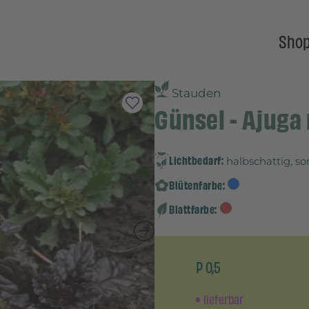
Sho
Stauden
Günsel - Ajuga 
Lichtbedarf:
halbschattig, s
Blütenfarbe:
Blattfarbe:
P 0,5
lieferbar