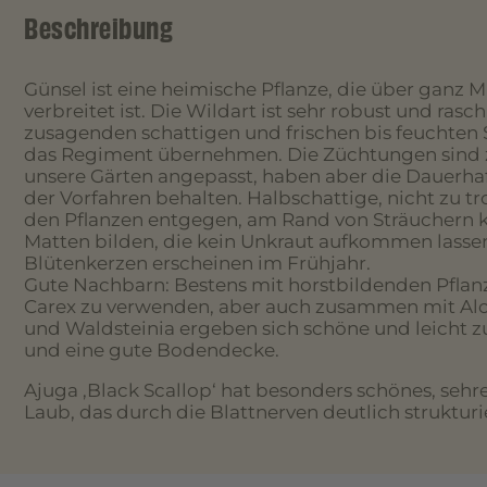
Beschreibung
Günsel ist eine heimische Pflanze, die über ganz 
verbreitet ist. Die Wildart ist sehr robust und rasc
zusagenden schattigen und frischen bis feuchten S
das Regiment übernehmen. Die Züchtungen sind zi
unsere Gärten angepasst, haben aber die Dauerha
der Vorfahren behalten. Halbschattige, nicht zu
den Pflanzen entgegen, am Rand von Sträuchern k
Matten bilden, die kein Unkraut aufkommen lasse
Blütenkerzen erscheinen im Frühjahr.
Gute Nachbarn: Bestens mit horstbildenden Pflanz
Carex zu verwenden, aber auch zusammen mit Al
und Waldsteinia ergeben sich schöne und leicht 
und eine gute Bodendecke.
Ajuga ‚Black Scallop‘ hat besonders schönes, seh
Laub, das durch die Blattnerven deutlich strukturier