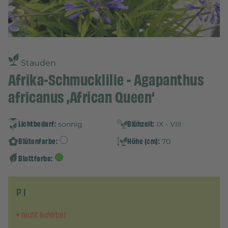
Stauden
Afrika-Schmucklilie - Agapanthus
africanus ‚African Queen‘
Lichtbedarf:
Blühzeit:
sonnig
IX - VIII
Blütenfarbe:
Höhe (cm):
70
Blattfarbe:
P 1
nicht lieferbar