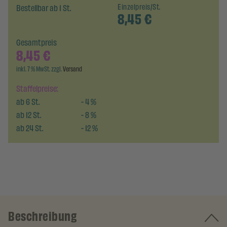
Bestellbar ab 1 St.
Einzelpreis/St.
8,45
€
Gesamtpreis
8,45
€
inkl. 7 % MwSt. zzgl.
Versand
Staffelpreise:
ab
6
St.
-
4
%
ab
12
St.
-
8
%
ab
24
St.
-
12
%
Beschreibung