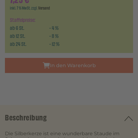
7,25
€
inkl. 7 % MwSt. zzgl.
Versand
Staffelpreise:
ab
6
St.
-
4
%
ab
12
St.
-
8
%
ab
24
St.
-
12
%
In den Warenkorb
Beschreibung
Die Silberkerze ist eine wunderbare Staude im