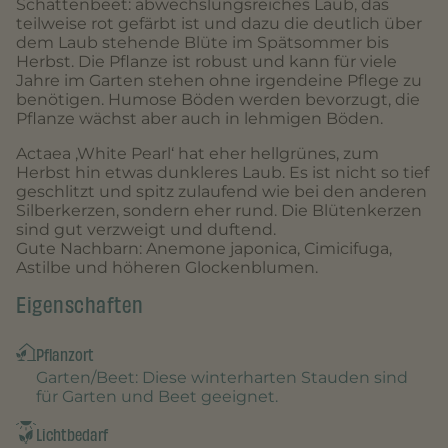
Schattenbeet: abwechslungsreiches Laub, das
teilweise rot gefärbt ist und dazu die deutlich über
dem Laub stehende Blüte im Spätsommer bis
Herbst. Die Pflanze ist robust und kann für viele
Jahre im Garten stehen ohne irgendeine Pflege zu
benötigen. Humose Böden werden bevorzugt, die
Pflanze wächst aber auch in lehmigen Böden.
Actaea ‚White Pearl‘ hat eher hellgrünes, zum
Herbst hin etwas dunkleres Laub. Es ist nicht so tief
geschlitzt und spitz zulaufend wie bei den anderen
Silberkerzen, sondern eher rund. Die Blütenkerzen
sind gut verzweigt und duftend.
Gute Nachbarn: Anemone japonica, Cimicifuga,
Astilbe und höheren Glockenblumen.
Eigenschaften
Pflanzort
Garten/Beet
: Diese winterharten Stauden sind
für Garten und Beet geeignet.
Lichtbedarf