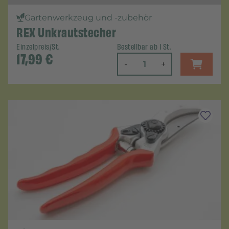
Gartenwerkzeug und -zubehör
REX Unkrautstecher
Einzelpreis/St.
Bestellbar ab 1 St.
17,99
€
-
+