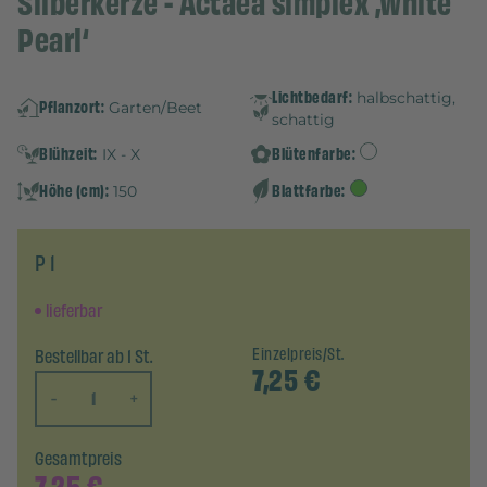
Silberkerze - Actaea simplex ‚White
Pearl‘
Lichtbedarf:
halbschattig,
Pflanzort:
Garten/Beet
schattig
Blühzeit:
Blütenfarbe:
IX - X
Höhe (cm):
Blattfarbe:
150
P 1
lieferbar
Bestellbar ab 1 St.
Einzelpreis/St.
7,25
€
-
+
Gesamtpreis