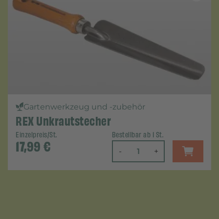
Gartenwerkzeug und -zubehör
REX Unkrautstecher
Einzelpreis/St.
Bestellbar ab 1 St.
17,99
€
-
+