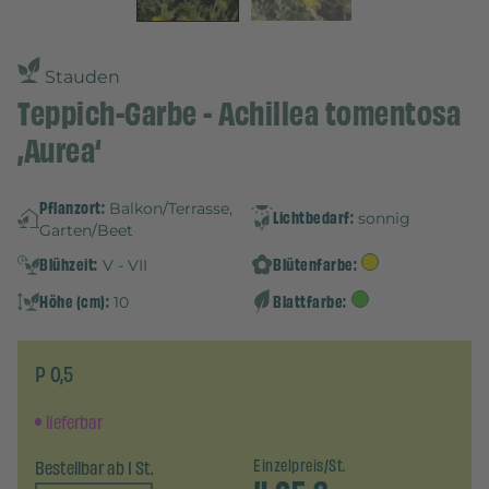
Stauden
Teppich-Garbe - Achillea tomentosa
‚Aurea‘
Pflanzort:
Balkon/Terrasse,
Lichtbedarf:
sonnig
Garten/Beet
Blühzeit:
Blütenfarbe:
V - VII
Höhe (cm):
Blattfarbe:
10
P 0,5
lieferbar
Bestellbar ab 1 St.
Einzelpreis/St.