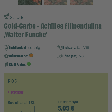
Stauden
Gold-Garbe - Achillea filipendulina
‚Walter Funcke‘
Lichtbedarf:
Blühzeit:
sonnig
IX - VIII
Blütenfarbe:
Höhe (cm):
70
Blattfarbe:
P 0,5
lieferbar
Bestellbar ab 1 St.
Einzelpreis/St.
5,05
€