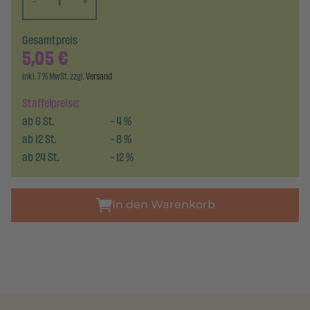
-
+
Gesamtpreis
5,05
€
inkl. 7 % MwSt. zzgl.
Versand
Staffelpreise:
ab
6
St.
-
4
%
ab
12
St.
-
8
%
ab
24
St.
-
12
%
In den Warenkorb