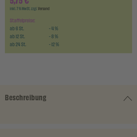
5,75
€
inkl. 7 % MwSt. zzgl.
Versand
Staffelpreise:
ab
6
St.
-
4
%
ab
12
St.
-
8
%
ab
24
St.
-
12
%
Beschreibung