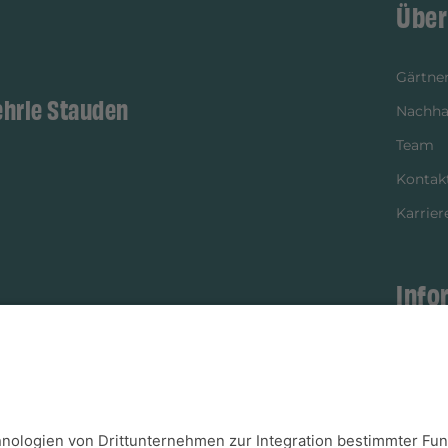
Über
Gärtner
ehrle Stauden
Nachhal
Team
Kontak
Karrier
Info
istikpartner
Bezahl
Newsle
Verpac