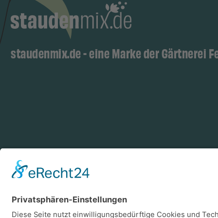
staudenmix.de - eine Marke der Gärtnerei F
Zahlungsarten
Log
Vorkasse
Rechnung