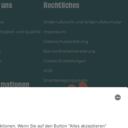
 uns
Rechtliches
ei
Widerrufsrecht und Widerrufsformular
tigkeit und Qualität
Impressum
Datenschutzerklärung
t
Barrierefreiheitserklärung
e
Cookie-Einstellungen
AGB
Streitbeilegungsstelle
rmationen
Vertrag widerrufen
ung
tter
kung