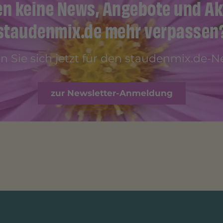
en keine News, Angebote und Ak
staudenmix.de mehr verpassen
 Sie sich jetzt für den staudenmix.de-Ne
zur Newsletter-Anmeldung