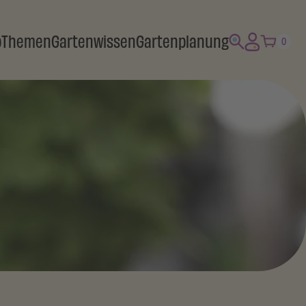
p
Themen
Gartenwissen
Gartenplanung
0