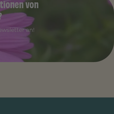
tionen von
?
wsletter an!