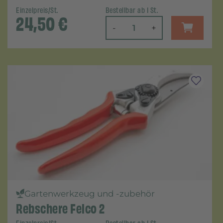
Einzelpreis/St.
Bestellbar ab 1 St.
24,50
€
-
+
Gartenwerkzeug und -zubehör
Rebschere Felco 2