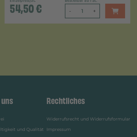
Einzelpreis/St.
Bestellbar ab 1 St.
54,50
€
-
+
 uns
Rechtliches
ei
Widerrufsrecht und Widerrufsformular
tigkeit und Qualität
Impressum