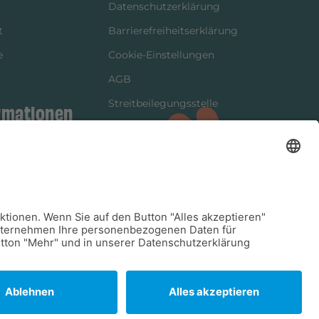
Datenschutzerklärung
t
Barrierefreiheitserklärung
e
Cookie-Einstellungen
AGB
Streitbeilegungsstelle
rmationen
Vertrag widerrufen
ung
tter
kung
dinformationen
arkeit/Verträglichkeit