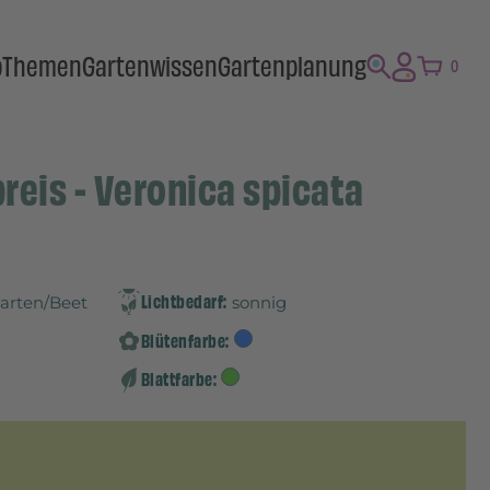
p
Themen
Gartenwissen
Gartenplanung
0
reis - Veronica spicata
Lichtbedarf:
Garten/Beet
sonnig
Blütenfarbe:
Blattfarbe: