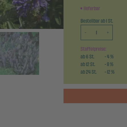
lieferbar
Bestellbar ab 1 St.
-
+
Staffelpreise:
ab
6
St.
-
4
%
ab
12
St.
-
8
%
ab
24
St.
-
12
%