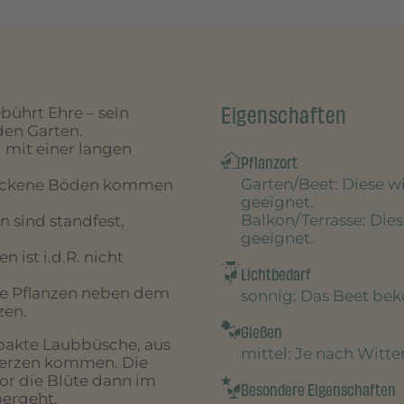
Eigenschaften
bührt Ehre – sein
den Garten.
l mit einer langen
Pflanzort
Garten/Beet
: Diese 
. Trockene Böden kommen
geeignet.
Balkon/Terrasse
: Die
n sind standfest,
geeignet.
 ist i.d.R. nicht
Lichtbedarf
ie Pflanzen neben dem
sonnig
: Das Beet be
zen.
Gießen
mpakte Laubbüsche, aus
mittel
: Je nach Witt
kerzen kommen. Die
or die Blüte dann im
Besondere Eigenschaften
bergeht.