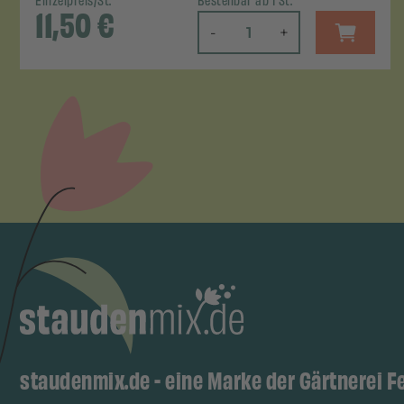
Einzelpreis/St.
Bestellbar ab 1 St.
11,50
€
-
+
staudenmix.de - eine Marke der Gärtnerei F