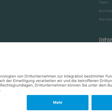
Team
Kontak
Karrier
Info
istikpartner
Bezahl
Newsle
Verpac
Versan
Verfügb