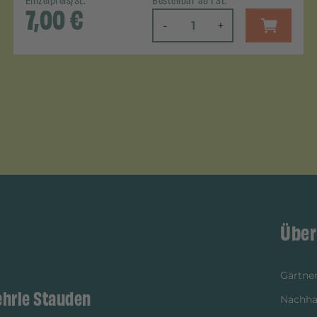
Einzelpreis/St.
Bestellbar ab 1 St.
7,00
€
-
+
Über
Gärtner
ehrle Stauden
Nachhal