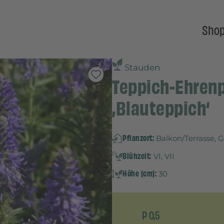
Sho
Stauden
Teppich-Ehrenp
‚Blauteppich‘
Pflanzort:
Balkon/Terrasse, 
Blühzeit:
VI, VII
Höhe (cm):
30
P 0,5