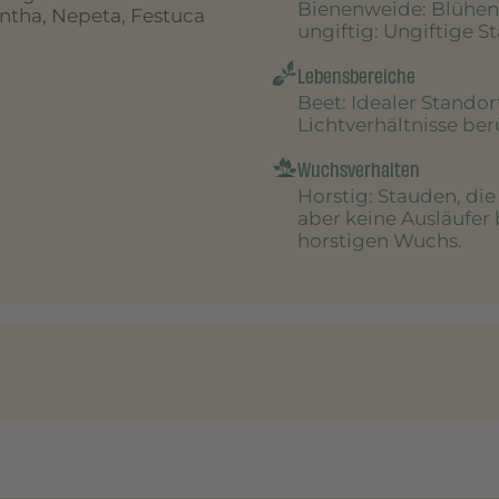
Bienenweide
: Blühen
ntha, Nepeta, Festuca
ungiftig
: Ungiftige S
Lebensbereiche
Beet
: Idealer Stando
Lichtverhältnisse be
Wuchsverhalten
Horstig
: Stauden, di
aber keine Ausläufer 
horstigen Wuchs.