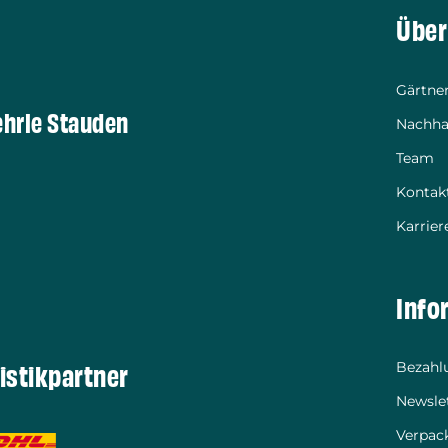
Über
Gärtner
ehrle Stauden
Nachhal
Team
Kontak
Karrier
Info
istikpartner
Bezahl
Newsle
Verpac