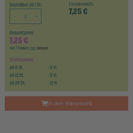
Bestellbar ab 1 St.
Einzelpreis/St.
7,25
€
-
+
Gesamtpreis
7,25
€
inkl. 7 % MwSt. zzgl.
Versand
Staffelpreise:
ab
6
St.
-
4
%
ab
12
St.
-
8
%
ab
24
St.
-
12
%
In den Warenkorb