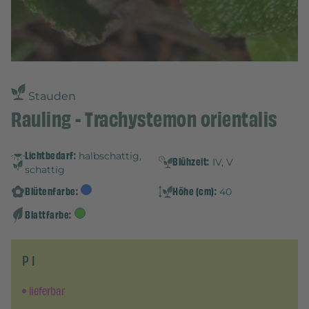
Stauden
Rauling - Trachystemon orientalis
Lichtbedarf:
halbschattig,
Blühzeit:
IV, V
schattig
Blütenfarbe:
Höhe (cm):
40
Blattfarbe:
P 1
lieferbar