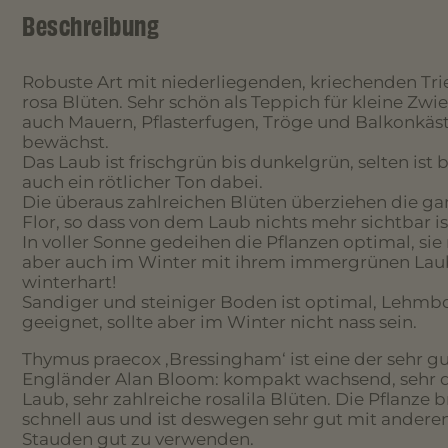
Beschreibung
Robuste Art mit niederliegenden, kriechenden Tri
rosa Blüten. Sehr schön als Teppich für kleine Zw
auch Mauern, Pflasterfugen, Tröge und Balkonkäst
bewächst.
Das Laub ist frischgrün bis dunkelgrün, selten ist 
auch ein rötlicher Ton dabei.
Die überaus zahlreichen Blüten überziehen die ga
Flor, so dass von dem Laub nichts mehr sichtbar is
In voller Sonne gedeihen die Pflanzen optimal, s
aber auch im Winter mit ihrem immergrünen Laub
winterhart!
Sandiger und steiniger Boden ist optimal, Lehmb
geeignet, sollte aber im Winter nicht nass sein.
Thymus praecox ‚Bressingham‘ ist eine der sehr 
Engländer Alan Bloom: kompakt wachsend, sehr 
Laub, sehr zahlreiche rosalila Blüten. Die Pflanze b
schnell aus und ist deswegen sehr gut mit ande
Stauden gut zu verwenden.