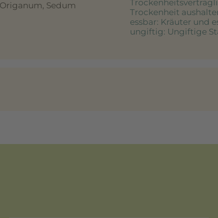
Trockenheitsverträgl
s, Origanum, Sedum
Trockenheit aushalte
essbar
: Kräuter und 
ungiftig
: Ungiftige S