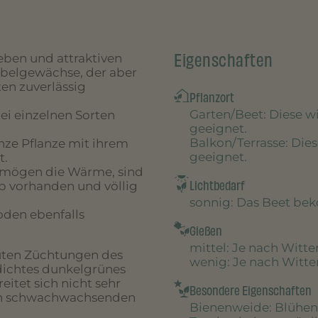
Eigenschaften
eben und attraktiven
iebelgewächse, der aber
en zuverlässig
Pflanzort
Garten/Beet
: Diese 
bei einzelnen Sorten
geeignet.
Balkon/Terrasse
: Die
nze Pflanze mit ihrem
geeignet.
t.
ie mögen die Wärme, sind
Lichtbedarf
 vorhanden und völlig
sonnig
: Das Beet be
oden ebenfalls
Gießen
mittel
: Je nach Witt
guten Züchtungen des
wenig
: Je nach Witt
dichtes dunkelgrünes
reitet sich nicht sehr
Besondere Eigenschaften
ren schwachwachsenden
Bienenweide
: Blühen