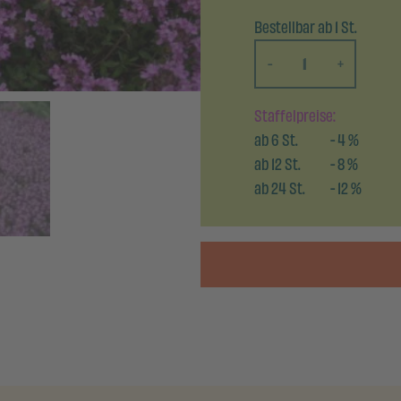
Bestellbar ab 1 St.
-
+
Staffelpreise:
ab
6
St.
-
4
%
ab
12
St.
-
8
%
ab
24
St.
-
12
%