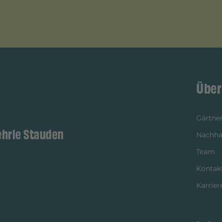
Über
Gärtner
ehrle Stauden
Nachhal
Team
Kontak
Karrier