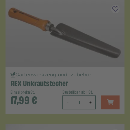
Gartenwerkzeug und -zubehör
REX Unkrautstecher
Einzelpreis/St.
Bestellbar ab 1 St.
17,99
€
-
+