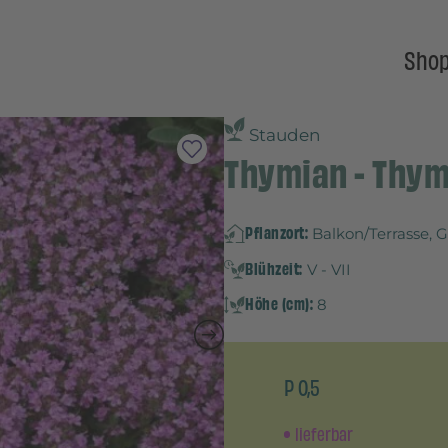
Sho
Stauden
Thymian - Thym
Pflanzort:
Balkon/Terrasse, 
Blühzeit:
V - VII
Höhe (cm):
8
P 0,5
lieferbar