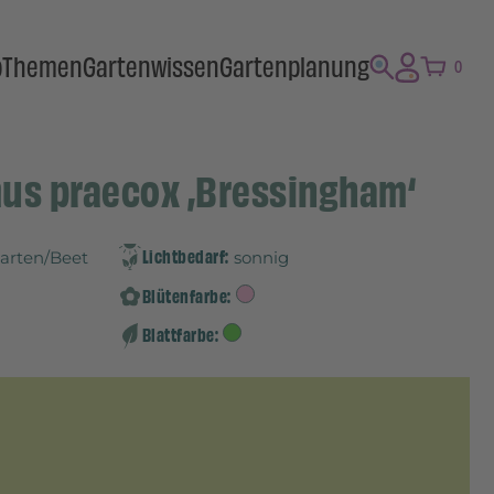
p
Themen
Gartenwissen
Gartenplanung
0
us praecox ‚Bressingham‘
Lichtbedarf:
Garten/Beet
sonnig
Blütenfarbe:
Blattfarbe: