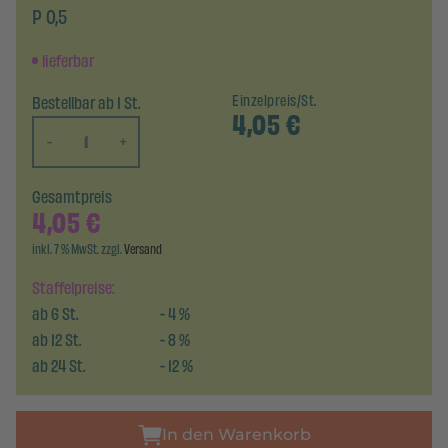
P 0,5
lieferbar
Bestellbar ab 1 St.
Einzelpreis/St.
4,05
€
-
+
Gesamtpreis
4,05
€
inkl. 7 % MwSt. zzgl.
Versand
Staffelpreise:
ab
6
St.
-
4
%
ab
12
St.
-
8
%
ab
24
St.
-
12
%
In den Warenkorb