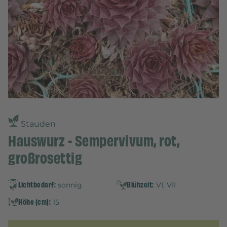
Stauden
Hauswurz - Sempervivum, rot,
großrosettig
Lichtbedarf:
Blühzeit:
sonnig
VI, VII
Höhe (cm):
15