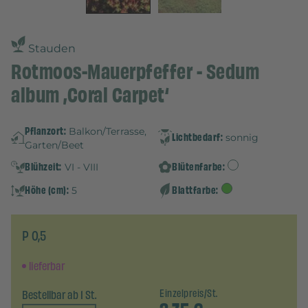
Stauden
Rotmoos-Mauerpfeffer - Sedum
album ‚Coral Carpet‘
Pflanzort:
Balkon/Terrasse,
Lichtbedarf:
sonnig
Garten/Beet
Blühzeit:
Blütenfarbe:
VI - VIII
Höhe (cm):
Blattfarbe:
5
P 0,5
lieferbar
Bestellbar ab 1 St.
Einzelpreis/St.