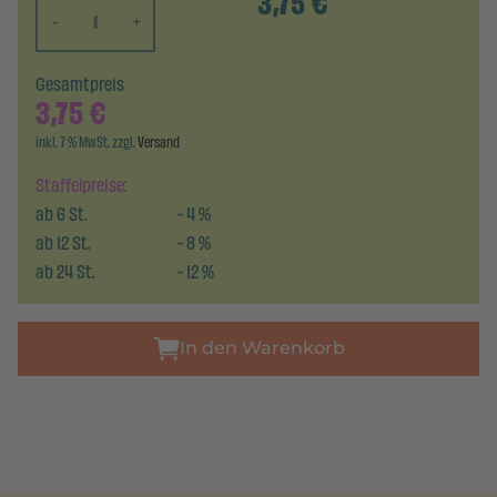
3,75
€
-
+
Gesamtpreis
3,75
€
inkl. 7 % MwSt. zzgl.
Versand
Staffelpreise:
ab
6
St.
-
4
%
ab
12
St.
-
8
%
ab
24
St.
-
12
%
In den Warenkorb