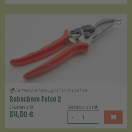
Gartenwerkzeug und -zubehör
Rebschere Felco 2
Einzelpreis/St.
Bestellbar ab 1 St.
54,50
€
-
+