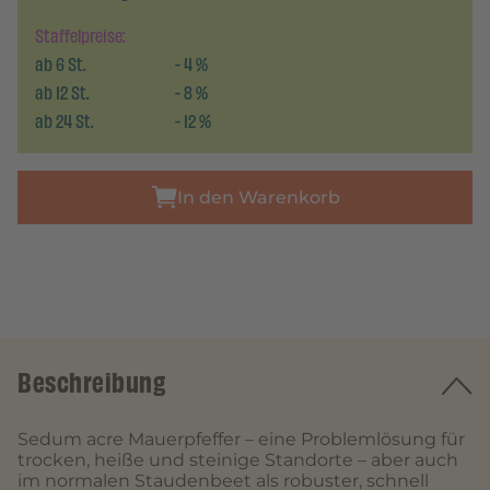
Staffelpreise:
ab
6
St.
-
4
%
ab
12
St.
-
8
%
ab
24
St.
-
12
%
In den Warenkorb
Beschreibung
Sedum acre Mauerpfeffer – eine Problemlösung für
trocken, heiße und steinige Standorte – aber auch
im normalen Staudenbeet als robuster, schnell