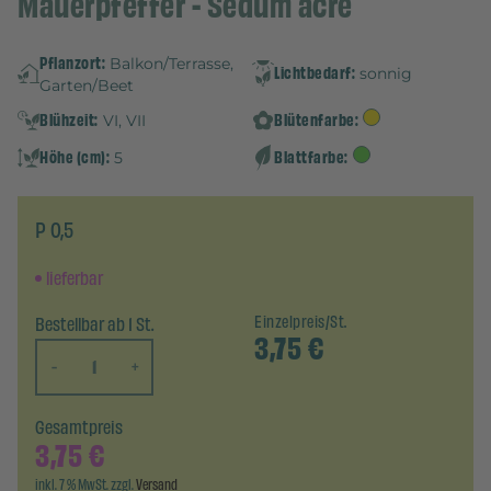
Mauerpfeffer - Sedum acre
Pflanzort:
Balkon/Terrasse,
Lichtbedarf:
sonnig
Garten/Beet
Blühzeit:
Blütenfarbe:
VI, VII
Höhe (cm):
Blattfarbe:
5
P 0,5
lieferbar
Bestellbar ab 1 St.
Einzelpreis/St.
3,75
€
-
+
Gesamtpreis
3,75
€
inkl. 7 % MwSt. zzgl.
Versand