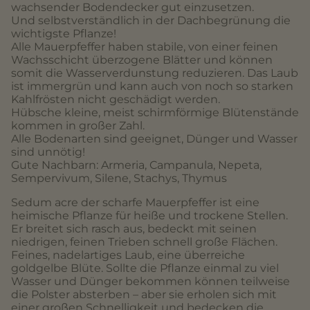
wachsender Bodendecker gut einzusetzen.
Und selbstverständlich in der Dachbegrünung die
wichtigste Pflanze!
Alle Mauerpfeffer haben stabile, von einer feinen
Wachsschicht überzogene Blätter und können
somit die Wasserverdunstung reduzieren. Das Laub
ist immergrün und kann auch von noch so starken
Kahlfrösten nicht geschädigt werden.
Hübsche kleine, meist schirmförmige Blütenstände
kommen in großer Zahl.
Alle Bodenarten sind geeignet, Dünger und Wasser
sind unnötig!
Gute Nachbarn: Armeria, Campanula, Nepeta,
Sempervivum, Silene, Stachys, Thymus
Sedum acre der scharfe Mauerpfeffer ist eine
heimische Pflanze für heiße und trockene Stellen.
Er breitet sich rasch aus, bedeckt mit seinen
niedrigen, feinen Trieben schnell große Flächen.
Feines, nadelartiges Laub, eine überreiche
goldgelbe Blüte. Sollte die Pflanze einmal zu viel
Wasser und Dünger bekommen können teilweise
die Polster absterben – aber sie erholen sich mit
einer großen Schnelligkeit und bedecken die