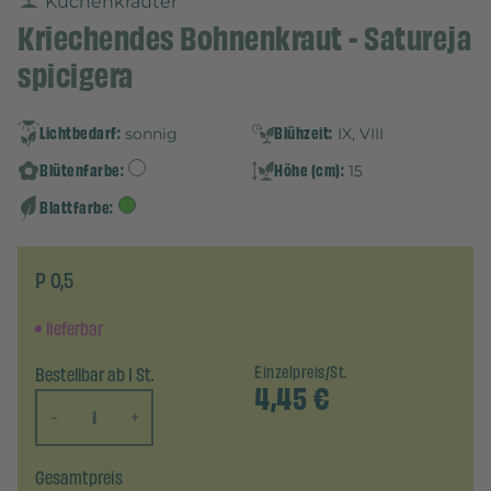
Küchenkräuter
Kriechendes Bohnenkraut - Satureja
spicigera
Lichtbedarf:
Blühzeit:
sonnig
IX, VIII
Blütenfarbe:
Höhe (cm):
15
Blattfarbe:
P 0,5
lieferbar
Bestellbar ab 1 St.
Einzelpreis/St.
4,45
€
-
+
Gesamtpreis