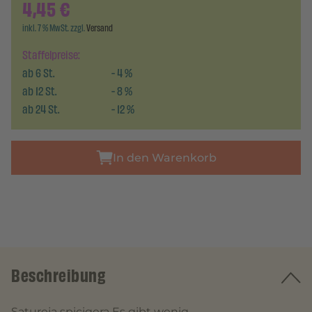
4,45
€
inkl. 7 % MwSt. zzgl.
Versand
Staffelpreise:
ab
6
St.
-
4
%
ab
12
St.
-
8
%
ab
24
St.
-
12
%
In den Warenkorb
Beschreibung
Satureja spicigera Es gibt wenig