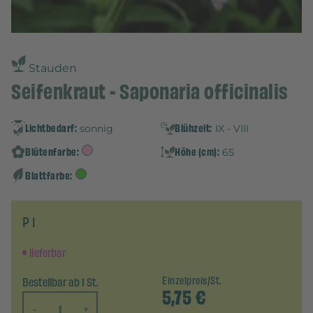
Stauden
Seifenkraut - Saponaria officinalis
Lichtbedarf:
Blühzeit:
sonnig
IX - VIII
Blütenfarbe:
Höhe (cm):
65
Blattfarbe:
P 1
lieferbar
Bestellbar ab 1 St.
Einzelpreis/St.
5,75
€
-
+