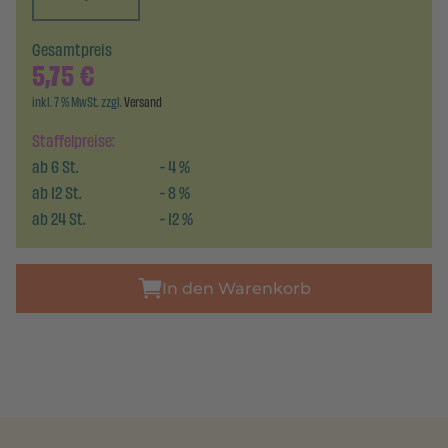
Gesamtpreis
5,75
€
inkl. 7 % MwSt. zzgl.
Versand
Staffelpreise:
ab
6
St.
-
4
%
ab
12
St.
-
8
%
ab
24
St.
-
12
%
In den Warenkorb