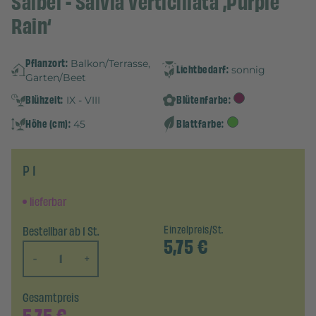
Salbei - Salvia verticillata ‚Purple
Rain‘
Pflanzort:
Balkon/Terrasse,
Lichtbedarf:
sonnig
Garten/Beet
Blühzeit:
Blütenfarbe:
IX - VIII
Höhe (cm):
Blattfarbe:
45
P 1
lieferbar
Bestellbar ab 1 St.
Einzelpreis/St.
5,75
€
-
+
Gesamtpreis