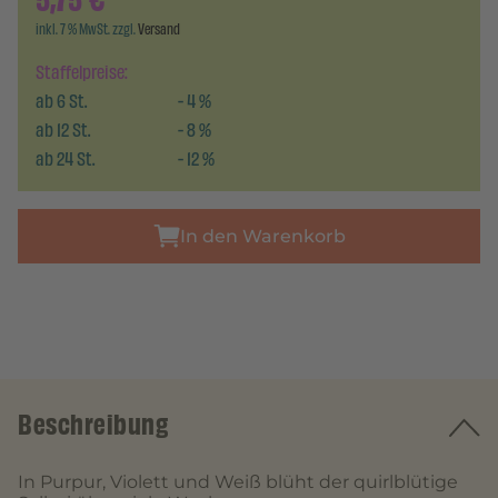
5,75
€
inkl. 7 % MwSt. zzgl.
Versand
Staffelpreise:
ab
6
St.
-
4
%
ab
12
St.
-
8
%
ab
24
St.
-
12
%
In den Warenkorb
Beschreibung
In Purpur, Violett und Weiß blüht der quirlblütige