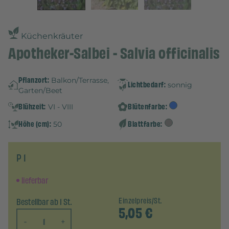
Küchenkräuter
Apotheker-Salbei - Salvia officinalis
Pflanzort:
Balkon/Terrasse,
Lichtbedarf:
sonnig
Garten/Beet
Blühzeit:
Blütenfarbe:
VI - VIII
Höhe (cm):
Blattfarbe:
50
P 1
lieferbar
Bestellbar ab 1 St.
Einzelpreis/St.
5,05
€
-
+