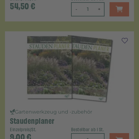
54,50
€
-
+
Gartenwerkzeug und -zubehör
Staudenplaner
Einzelpreis/St.
Bestellbar ab 1 St.
9,00
€