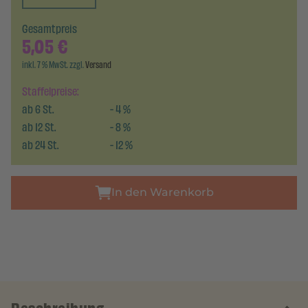
Gesamtpreis
5,05
€
inkl. 7 % MwSt. zzgl.
Versand
Staffelpreise:
ab
6
St.
-
4
%
ab
12
St.
-
8
%
ab
24
St.
-
12
%
In den Warenkorb